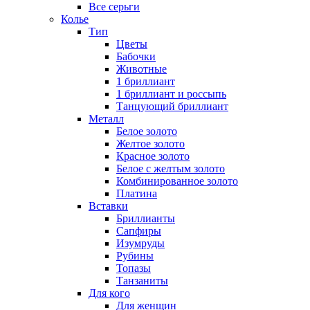
Все серьги
Колье
Тип
Цветы
Бабочки
Животные
1 бриллиант
1 бриллиант и россыпь
Танцующий бриллиант
Металл
Белое золото
Желтое золото
Красное золото
Белое с желтым золото
Комбинированное золото
Платина
Вставки
Бриллианты
Сапфиры
Изумруды
Рубины
Топазы
Танзаниты
Для кого
Для женщин