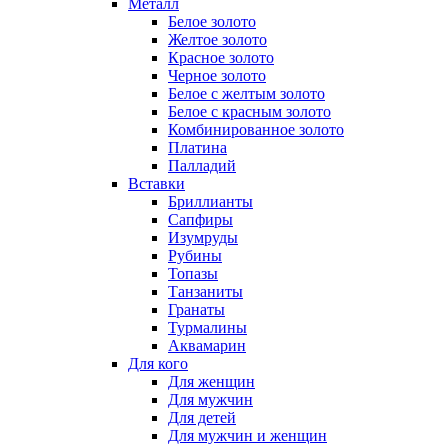
Металл
Белое золото
Желтое золото
Красное золото
Черное золото
Белое с желтым золото
Белое с красным золото
Комбинированное золото
Платина
Палладий
Вставки
Бриллианты
Сапфиры
Изумруды
Рубины
Топазы
Танзаниты
Гранаты
Турмалины
Аквамарин
Для кого
Для женщин
Для мужчин
Для детей
Для мужчин и женщин