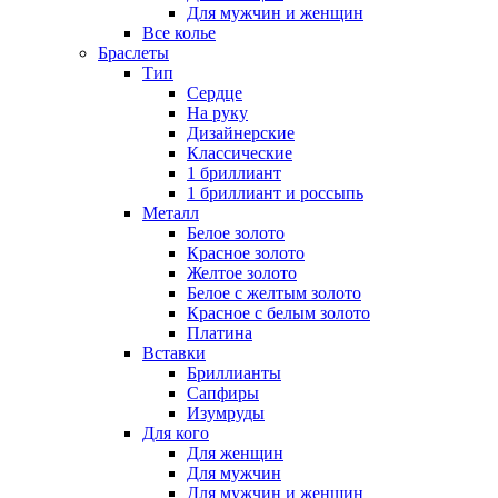
Для мужчин и женщин
Все колье
Браслеты
Тип
Сердце
На руку
Дизайнерские
Классические
1 бриллиант
1 бриллиант и россыпь
Металл
Белое золото
Красное золото
Желтое золото
Белое с желтым золото
Красное с белым золото
Платина
Вставки
Бриллианты
Сапфиры
Изумруды
Для кого
Для женщин
Для мужчин
Для мужчин и женщин