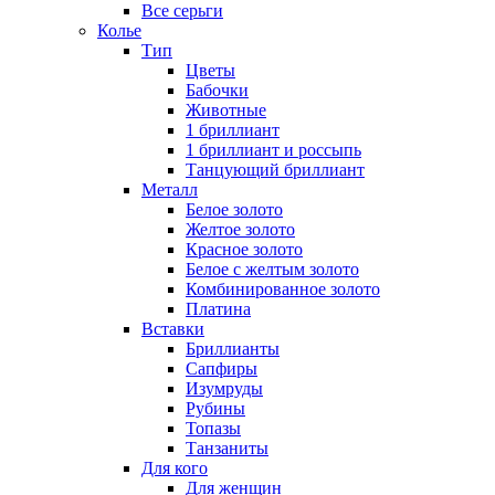
Все серьги
Колье
Тип
Цветы
Бабочки
Животные
1 бриллиант
1 бриллиант и россыпь
Танцующий бриллиант
Металл
Белое золото
Желтое золото
Красное золото
Белое с желтым золото
Комбинированное золото
Платина
Вставки
Бриллианты
Сапфиры
Изумруды
Рубины
Топазы
Танзаниты
Для кого
Для женщин