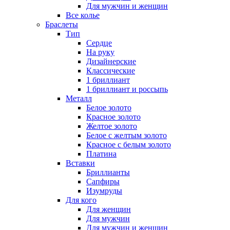
Для мужчин и женщин
Все колье
Браслеты
Тип
Сердце
На руку
Дизайнерские
Классические
1 бриллиант
1 бриллиант и россыпь
Металл
Белое золото
Красное золото
Желтое золото
Белое с желтым золото
Красное с белым золото
Платина
Вставки
Бриллианты
Сапфиры
Изумруды
Для кого
Для женщин
Для мужчин
Для мужчин и женщин