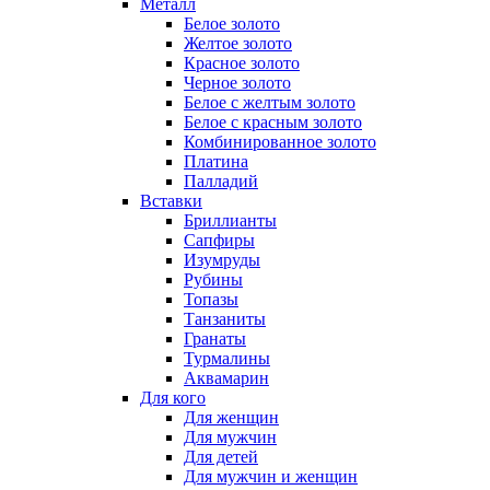
Металл
Белое золото
Желтое золото
Красное золото
Черное золото
Белое с желтым золото
Белое с красным золото
Комбинированное золото
Платина
Палладий
Вставки
Бриллианты
Сапфиры
Изумруды
Рубины
Топазы
Танзаниты
Гранаты
Турмалины
Аквамарин
Для кого
Для женщин
Для мужчин
Для детей
Для мужчин и женщин