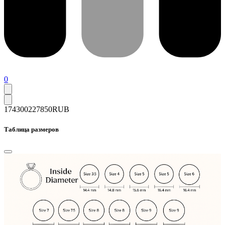
0
174300
227850
RUB
Таблица размеров