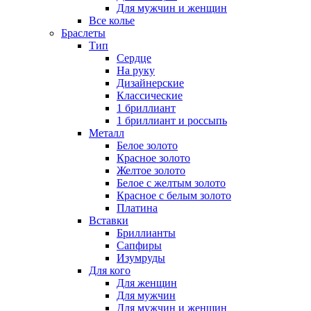
Для мужчин и женщин
Все колье
Браслеты
Тип
Сердце
На руку
Дизайнерские
Классические
1 бриллиант
1 бриллиант и россыпь
Металл
Белое золото
Красное золото
Желтое золото
Белое с желтым золото
Красное с белым золото
Платина
Вставки
Бриллианты
Сапфиры
Изумруды
Для кого
Для женщин
Для мужчин
Для мужчин и женщин