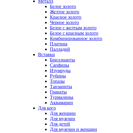
Металл
Белое золото
Желтое золото
Красное золото
Черное золото
Белое с желтым золото
Белое с красным золото
Комбинированное золото
Платина
Палладий
Вставки
Бриллианты
Сапфиры
Изумруды
Рубины
Топазы
Танзаниты
Гранаты
Турмалины
Аквамарин
Для кого
Для женщин
Для мужчин
Для детей
Для мужчин и женщин