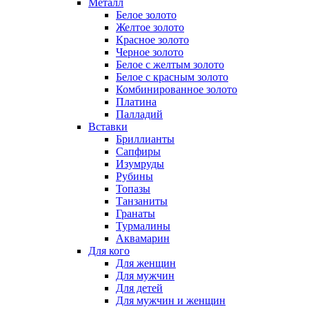
Металл
Белое золото
Желтое золото
Красное золото
Черное золото
Белое с желтым золото
Белое с красным золото
Комбинированное золото
Платина
Палладий
Вставки
Бриллианты
Сапфиры
Изумруды
Рубины
Топазы
Танзаниты
Гранаты
Турмалины
Аквамарин
Для кого
Для женщин
Для мужчин
Для детей
Для мужчин и женщин