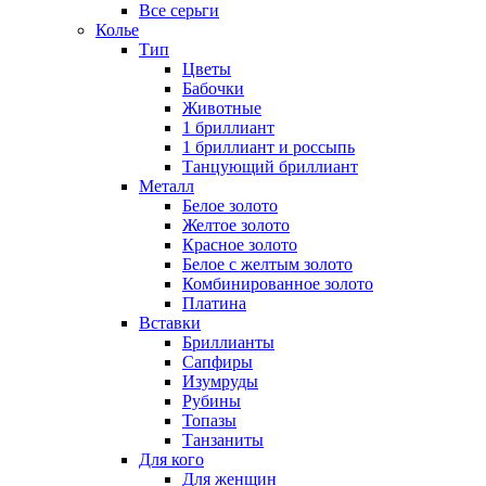
Все серьги
Колье
Тип
Цветы
Бабочки
Животные
1 бриллиант
1 бриллиант и россыпь
Танцующий бриллиант
Металл
Белое золото
Желтое золото
Красное золото
Белое с желтым золото
Комбинированное золото
Платина
Вставки
Бриллианты
Сапфиры
Изумруды
Рубины
Топазы
Танзаниты
Для кого
Для женщин