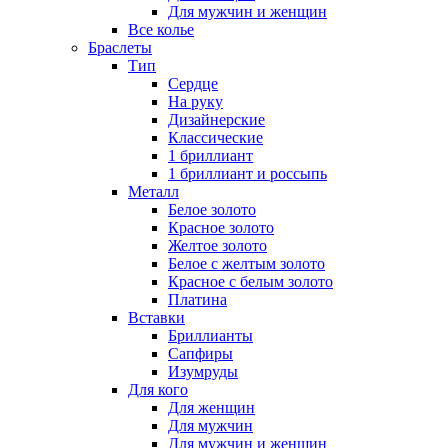
Для мужчин и женщин
Все колье
Браслеты
Тип
Сердце
На руку
Дизайнерские
Классические
1 бриллиант
1 бриллиант и россыпь
Металл
Белое золото
Красное золото
Желтое золото
Белое с желтым золото
Красное с белым золото
Платина
Вставки
Бриллианты
Сапфиры
Изумруды
Для кого
Для женщин
Для мужчин
Для мужчин и женщин