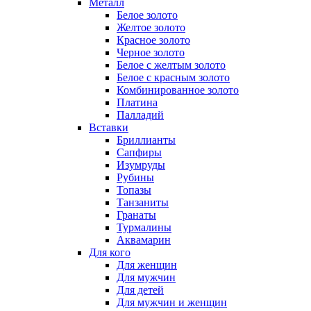
Металл
Белое золото
Желтое золото
Красное золото
Черное золото
Белое с желтым золото
Белое с красным золото
Комбинированное золото
Платина
Палладий
Вставки
Бриллианты
Сапфиры
Изумруды
Рубины
Топазы
Танзаниты
Гранаты
Турмалины
Аквамарин
Для кого
Для женщин
Для мужчин
Для детей
Для мужчин и женщин