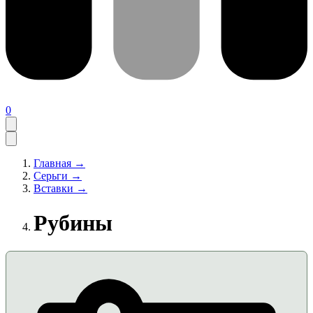
0
Главная →
Серьги →
Вставки →
Рубины