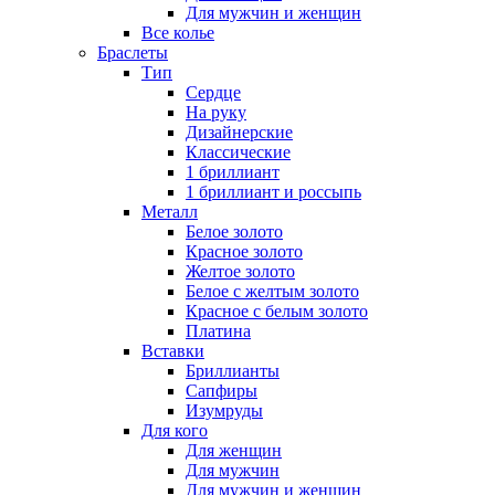
Для мужчин и женщин
Все колье
Браслеты
Тип
Сердце
На руку
Дизайнерские
Классические
1 бриллиант
1 бриллиант и россыпь
Металл
Белое золото
Красное золото
Желтое золото
Белое с желтым золото
Красное с белым золото
Платина
Вставки
Бриллианты
Сапфиры
Изумруды
Для кого
Для женщин
Для мужчин
Для мужчин и женщин