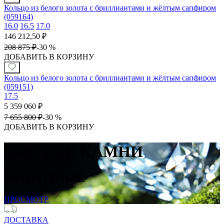
Кольцо из белого золота с бриллиантами и жёлтым сапфиром
(059164)
16.0
16.5
17.0
146 212,50
₽
208 875
₽
-
30 %
ДОБАВИТЬ В КОРЗИНУ
Кольцо из белого золота с бриллиантами и жёлтым сапфиром
(059151)
17.5
5 359 060
₽
7 655 800
₽
-
30 %
ДОБАВИТЬ В КОРЗИНУ
ЧИСТЫЕ КАМНИ
ПРИРОДНЫЕ
ПРОСМОТР
ДОСТАВКА