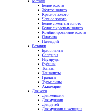
Металл
Белое золото
Желтое золото
Красное золото
Черное золото
Белое с желтым золото
Белое с красным золото
Комбинированное золото
Платина
Палладий
Вставки
Бриллианты
Сапфиры
Изумруды
Рубины
Топазы
Танзаниты
Гранаты
Турмалины
Аквамарин
Для кого
Для женщин
Для мужчин
Для детей
Для мужчин и женщин