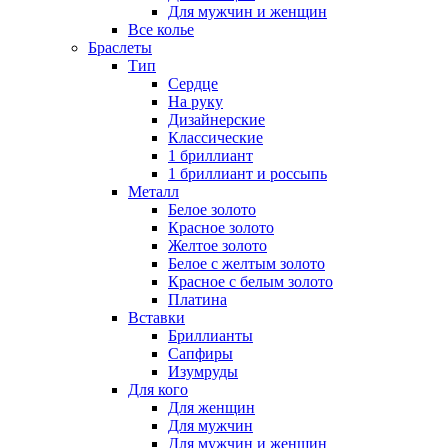
Для мужчин и женщин
Все колье
Браслеты
Тип
Сердце
На руку
Дизайнерские
Классические
1 бриллиант
1 бриллиант и россыпь
Металл
Белое золото
Красное золото
Желтое золото
Белое с желтым золото
Красное с белым золото
Платина
Вставки
Бриллианты
Сапфиры
Изумруды
Для кого
Для женщин
Для мужчин
Для мужчин и женщин