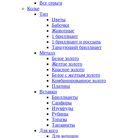
Все серьги
Колье
Тип
Цветы
Бабочки
Животные
1 бриллиант
1 бриллиант и россыпь
Танцующий бриллиант
Металл
Белое золото
Желтое золото
Красное золото
Белое с желтым золото
Комбинированное золото
Платина
Вставки
Бриллианты
Сапфиры
Изумруды
Рубины
Топазы
Танзаниты
Для кого
Для женщин