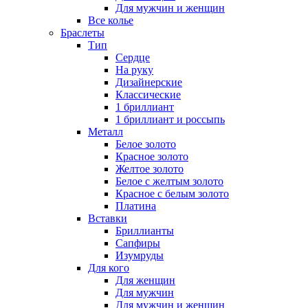
Для мужчин и женщин
Все колье
Браслеты
Тип
Сердце
На руку
Дизайнерские
Классические
1 бриллиант
1 бриллиант и россыпь
Металл
Белое золото
Красное золото
Желтое золото
Белое с желтым золото
Красное с белым золото
Платина
Вставки
Бриллианты
Сапфиры
Изумруды
Для кого
Для женщин
Для мужчин
Для мужчин и женщин