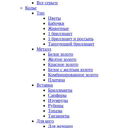
Все серьги
Колье
Тип
Цветы
Бабочки
Животные
1 бриллиант
1 бриллиант и россыпь
Танцующий бриллиант
Металл
Белое золото
Желтое золото
Красное золото
Белое с желтым золото
Комбинированное золото
Платина
Вставки
Бриллианты
Сапфиры
Изумруды
Рубины
Топазы
Танзаниты
Для кого
Для женщин