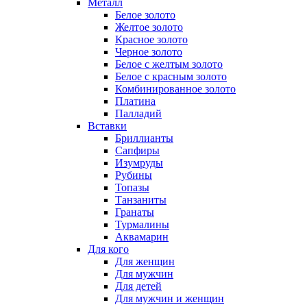
Металл
Белое золото
Желтое золото
Красное золото
Черное золото
Белое с желтым золото
Белое с красным золото
Комбинированное золото
Платина
Палладий
Вставки
Бриллианты
Сапфиры
Изумруды
Рубины
Топазы
Танзаниты
Гранаты
Турмалины
Аквамарин
Для кого
Для женщин
Для мужчин
Для детей
Для мужчин и женщин