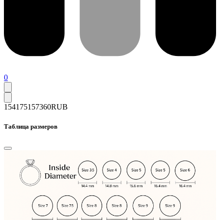
0
154175
157360
RUB
Таблица размеров