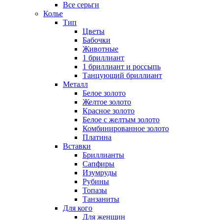
Все серьги
Колье
Тип
Цветы
Бабочки
Животные
1 бриллиант
1 бриллиант и россыпь
Танцующий бриллиант
Металл
Белое золото
Желтое золото
Красное золото
Белое с желтым золото
Комбинированное золото
Платина
Вставки
Бриллианты
Сапфиры
Изумруды
Рубины
Топазы
Танзаниты
Для кого
Для женщин