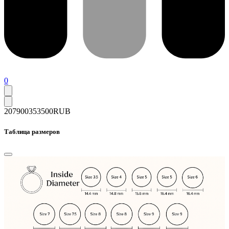
0
207900
353500
RUB
Таблица размеров