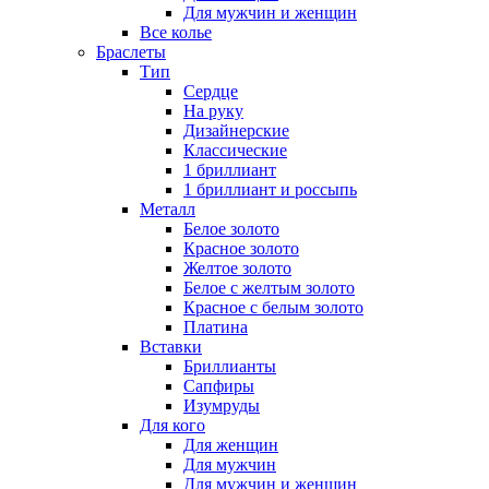
Для мужчин и женщин
Все колье
Браслеты
Тип
Сердце
На руку
Дизайнерские
Классические
1 бриллиант
1 бриллиант и россыпь
Металл
Белое золото
Красное золото
Желтое золото
Белое с желтым золото
Красное с белым золото
Платина
Вставки
Бриллианты
Сапфиры
Изумруды
Для кого
Для женщин
Для мужчин
Для мужчин и женщин