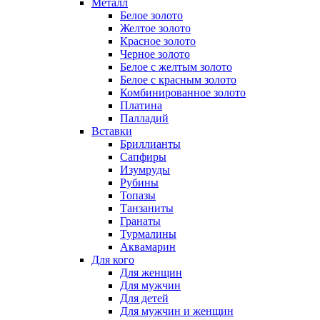
Металл
Белое золото
Желтое золото
Красное золото
Черное золото
Белое с желтым золото
Белое с красным золото
Комбинированное золото
Платина
Палладий
Вставки
Бриллианты
Сапфиры
Изумруды
Рубины
Топазы
Танзаниты
Гранаты
Турмалины
Аквамарин
Для кого
Для женщин
Для мужчин
Для детей
Для мужчин и женщин