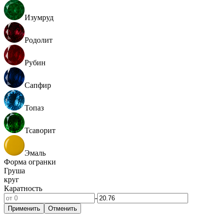
Изумруд
Родолит
Рубин
Сапфир
Топаз
Тсаворит
Эмаль
Форма огранки
Груша
круг
Каратность
-
Применить
Отменить