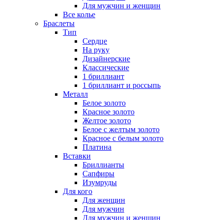
Для мужчин и женщин
Все колье
Браслеты
Тип
Сердце
На руку
Дизайнерские
Классические
1 бриллиант
1 бриллиант и россыпь
Металл
Белое золото
Красное золото
Желтое золото
Белое с желтым золото
Красное с белым золото
Платина
Вставки
Бриллианты
Сапфиры
Изумруды
Для кого
Для женщин
Для мужчин
Для мужчин и женщин