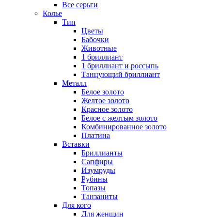
Все серьги
Колье
Тип
Цветы
Бабочки
Животные
1 бриллиант
1 бриллиант и россыпь
Танцующий бриллиант
Металл
Белое золото
Желтое золото
Красное золото
Белое с желтым золото
Комбинированное золото
Платина
Вставки
Бриллианты
Сапфиры
Изумруды
Рубины
Топазы
Танзаниты
Для кого
Для женщин