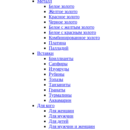
Металл
Белое золото
Желтое золото
Красное золото
Черное золото
Белое с желтым золото
Белое с красным золото
Комбинированное золото
Платина
Палладий
Вставки
Бриллианты
Сапфиры
Изумруды
Рубины
Топазы
Танзаниты
Гранаты
Турмалины
Аквамарин
Для кого
Для женщин
Для мужчин
Для детей
Для мужчин и женщин