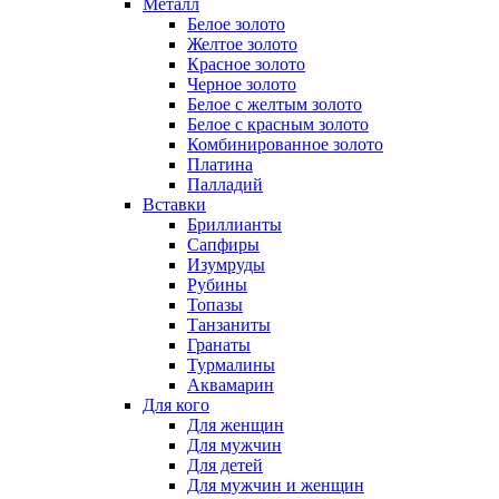
Металл
Белое золото
Желтое золото
Красное золото
Черное золото
Белое с желтым золото
Белое с красным золото
Комбинированное золото
Платина
Палладий
Вставки
Бриллианты
Сапфиры
Изумруды
Рубины
Топазы
Танзаниты
Гранаты
Турмалины
Аквамарин
Для кого
Для женщин
Для мужчин
Для детей
Для мужчин и женщин