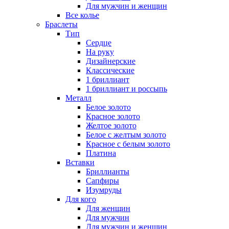
Для мужчин и женщин
Все колье
Браслеты
Тип
Сердце
На руку
Дизайнерские
Классические
1 бриллиант
1 бриллиант и россыпь
Металл
Белое золото
Красное золото
Желтое золото
Белое с желтым золото
Красное с белым золото
Платина
Вставки
Бриллианты
Сапфиры
Изумруды
Для кого
Для женщин
Для мужчин
Для мужчин и женщин