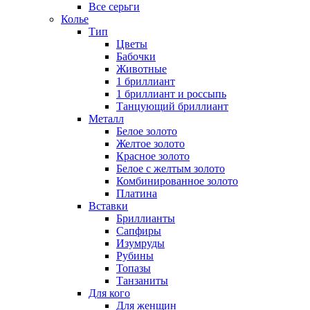
Все серьги
Колье
Тип
Цветы
Бабочки
Животные
1 бриллиант
1 бриллиант и россыпь
Танцующий бриллиант
Металл
Белое золото
Желтое золото
Красное золото
Белое с желтым золото
Комбинированное золото
Платина
Вставки
Бриллианты
Сапфиры
Изумруды
Рубины
Топазы
Танзаниты
Для кого
Для женщин