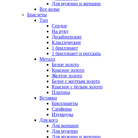
Для мужчин и женщин
Все колье
Браслеты
Тип
Сердце
На руку
Дизайнерские
Классические
1 бриллиант
1 бриллиант и россыпь
Металл
Белое золото
Красное золото
Желтое золото
Белое с желтым золото
Красное с белым золото
Платина
Вставки
Бриллианты
Сапфиры
Изумруды
Для кого
Для женщин
Для мужчин
Для мужчин и женщин