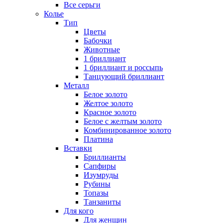
Все серьги
Колье
Тип
Цветы
Бабочки
Животные
1 бриллиант
1 бриллиант и россыпь
Танцующий бриллиант
Металл
Белое золото
Желтое золото
Красное золото
Белое с желтым золото
Комбинированное золото
Платина
Вставки
Бриллианты
Сапфиры
Изумруды
Рубины
Топазы
Танзаниты
Для кого
Для женщин