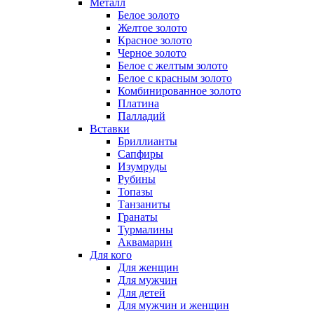
Металл
Белое золото
Желтое золото
Красное золото
Черное золото
Белое с желтым золото
Белое с красным золото
Комбинированное золото
Платина
Палладий
Вставки
Бриллианты
Сапфиры
Изумруды
Рубины
Топазы
Танзаниты
Гранаты
Турмалины
Аквамарин
Для кого
Для женщин
Для мужчин
Для детей
Для мужчин и женщин