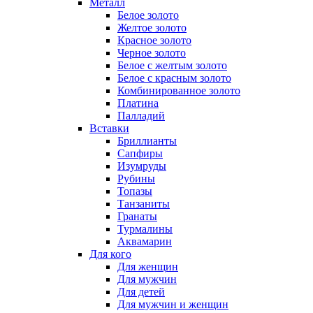
Металл
Белое золото
Желтое золото
Красное золото
Черное золото
Белое с желтым золото
Белое с красным золото
Комбинированное золото
Платина
Палладий
Вставки
Бриллианты
Сапфиры
Изумруды
Рубины
Топазы
Танзаниты
Гранаты
Турмалины
Аквамарин
Для кого
Для женщин
Для мужчин
Для детей
Для мужчин и женщин