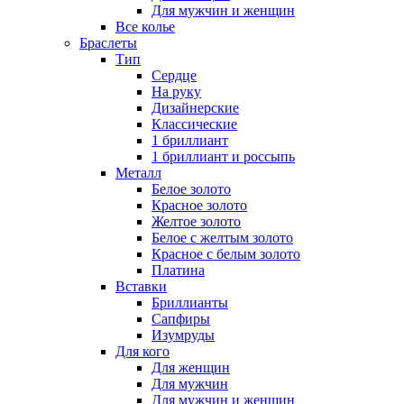
Для мужчин и женщин
Все колье
Браслеты
Тип
Сердце
На руку
Дизайнерские
Классические
1 бриллиант
1 бриллиант и россыпь
Металл
Белое золото
Красное золото
Желтое золото
Белое с желтым золото
Красное с белым золото
Платина
Вставки
Бриллианты
Сапфиры
Изумруды
Для кого
Для женщин
Для мужчин
Для мужчин и женщин