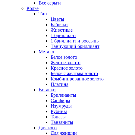
Все серьги
Колье
Тип
Цветы
Бабочки
Животные
1 бриллиант
1 бриллиант и россыпь
Танцующий бриллиант
Металл
Белое золото
Желтое золото
Красное золото
Белое с желтым золото
Комбинированное золото
Платина
Вставки
Бриллианты
Сапфиры
Изумруды
Рубины
Топазы
Танзаниты
Для кого
Для женщин