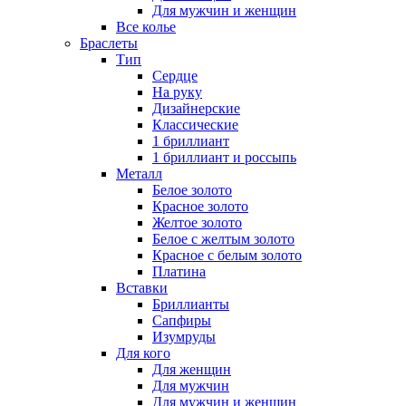
Для мужчин и женщин
Все колье
Браслеты
Тип
Сердце
На руку
Дизайнерские
Классические
1 бриллиант
1 бриллиант и россыпь
Металл
Белое золото
Красное золото
Желтое золото
Белое с желтым золото
Красное с белым золото
Платина
Вставки
Бриллианты
Сапфиры
Изумруды
Для кого
Для женщин
Для мужчин
Для мужчин и женщин