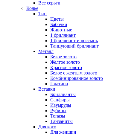
Все серьги
Колье
Тип
Цветы
Бабочки
Животные
1 бриллиант
1 бриллиант и россыпь
Танцующий бриллиант
Металл
Белое золото
Желтое золото
Красное золото
Белое с желтым золото
Комбинированное золото
Платина
Вставки
Бриллианты
Сапфиры
Изумруды
Рубины
Топазы
Танзаниты
Для кого
Для женщин