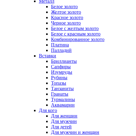
Металл
Белое золото
Желтое золото
Красное золото
Черное золото
Белое с желтым золото
Белое с красным золото
Комбинированное золото
Платина
Палладий
Вставки
Бриллианты
Сапфиры
Изумруды
Рубины
Топазы
Танзаниты
Гранаты
Турмалины
Аквамарин
Для кого
Для женщин
Для мужчин
Для детей
Для мужчин и женщин