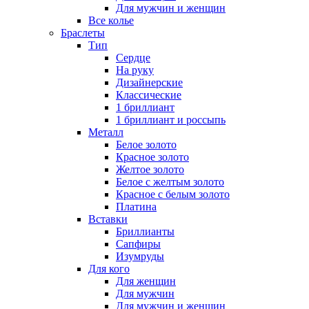
Для мужчин и женщин
Все колье
Браслеты
Тип
Сердце
На руку
Дизайнерские
Классические
1 бриллиант
1 бриллиант и россыпь
Металл
Белое золото
Красное золото
Желтое золото
Белое с желтым золото
Красное с белым золото
Платина
Вставки
Бриллианты
Сапфиры
Изумруды
Для кого
Для женщин
Для мужчин
Для мужчин и женщин