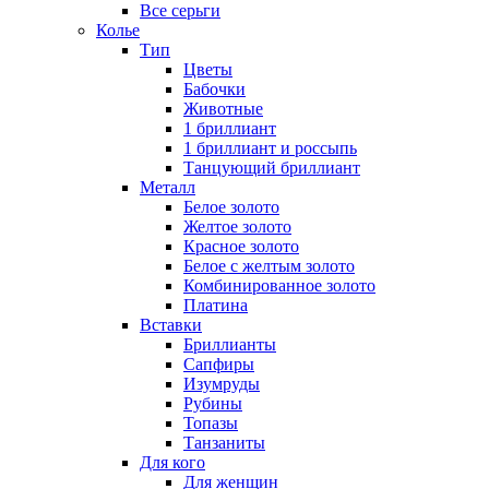
Все серьги
Колье
Тип
Цветы
Бабочки
Животные
1 бриллиант
1 бриллиант и россыпь
Танцующий бриллиант
Металл
Белое золото
Желтое золото
Красное золото
Белое с желтым золото
Комбинированное золото
Платина
Вставки
Бриллианты
Сапфиры
Изумруды
Рубины
Топазы
Танзаниты
Для кого
Для женщин