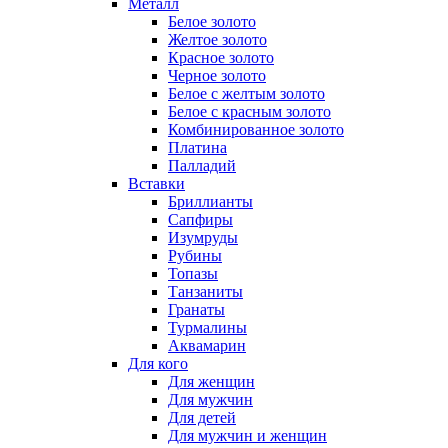
Металл
Белое золото
Желтое золото
Красное золото
Черное золото
Белое с желтым золото
Белое с красным золото
Комбинированное золото
Платина
Палладий
Вставки
Бриллианты
Сапфиры
Изумруды
Рубины
Топазы
Танзаниты
Гранаты
Турмалины
Аквамарин
Для кого
Для женщин
Для мужчин
Для детей
Для мужчин и женщин