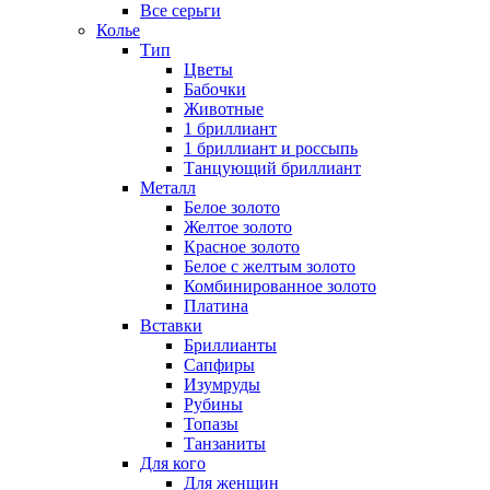
Все серьги
Колье
Тип
Цветы
Бабочки
Животные
1 бриллиант
1 бриллиант и россыпь
Танцующий бриллиант
Металл
Белое золото
Желтое золото
Красное золото
Белое с желтым золото
Комбинированное золото
Платина
Вставки
Бриллианты
Сапфиры
Изумруды
Рубины
Топазы
Танзаниты
Для кого
Для женщин