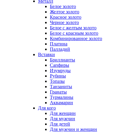
Металл
Белое золото
Желтое золото
Красное золото
Черное золото
Белое с желтым золото
Белое с красным золото
Комбинированное золото
Платина
Палладий
Вставки
Бриллианты
Сапфиры
Изумруды
Рубины
Топазы
Танзаниты
Гранаты
Турмалины
Аквамарин
Для кого
Для женщин
Для мужчин
Для детей
Для мужчин и женщин