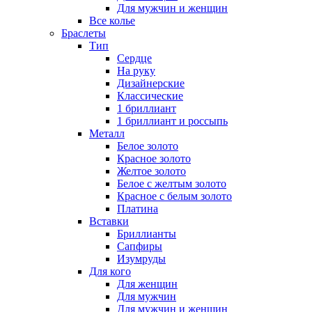
Для мужчин и женщин
Все колье
Браслеты
Тип
Сердце
На руку
Дизайнерские
Классические
1 бриллиант
1 бриллиант и россыпь
Металл
Белое золото
Красное золото
Желтое золото
Белое с желтым золото
Красное с белым золото
Платина
Вставки
Бриллианты
Сапфиры
Изумруды
Для кого
Для женщин
Для мужчин
Для мужчин и женщин