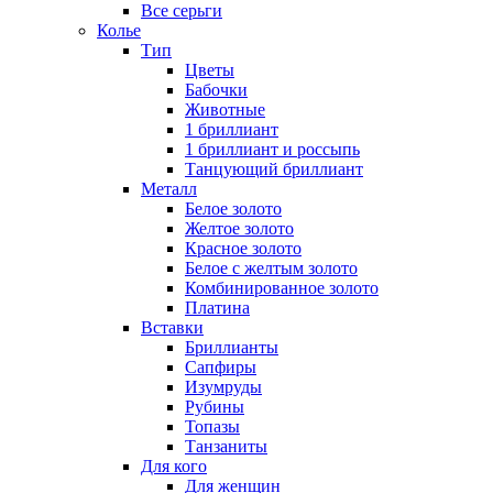
Все серьги
Колье
Тип
Цветы
Бабочки
Животные
1 бриллиант
1 бриллиант и россыпь
Танцующий бриллиант
Металл
Белое золото
Желтое золото
Красное золото
Белое с желтым золото
Комбинированное золото
Платина
Вставки
Бриллианты
Сапфиры
Изумруды
Рубины
Топазы
Танзаниты
Для кого
Для женщин