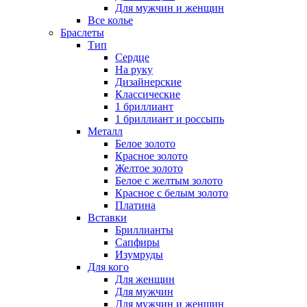
Для мужчин и женщин
Все колье
Браслеты
Тип
Сердце
На руку
Дизайнерские
Классические
1 бриллиант
1 бриллиант и россыпь
Металл
Белое золото
Красное золото
Желтое золото
Белое с желтым золото
Красное с белым золото
Платина
Вставки
Бриллианты
Сапфиры
Изумруды
Для кого
Для женщин
Для мужчин
Для мужчин и женщин