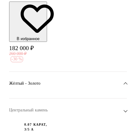
В избранноe
182 000
₽
260 000
₽
-
30 %
Жёлтый - Золото
Центральный камень
0.07 КАРАТ,
3/5 А