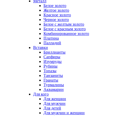
Металл
Белое золото
Желтое золото
Красное золото
Черное золото
Белое с желтым золото
Белое с красным золото
Комбинированное золото
Платина
Палладий
Вставки
Бриллианты
Сапфиры
Изумруды
Рубины
Топазы
Танзаниты
Гранаты
Турмалины
Аквамарин
Для кого
Для женщин
Для мужчин
Для детей
Для мужчин и женщин