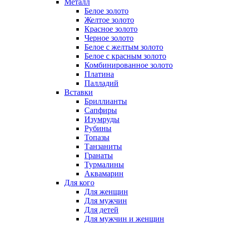
Металл
Белое золото
Желтое золото
Красное золото
Черное золото
Белое с желтым золото
Белое с красным золото
Комбинированное золото
Платина
Палладий
Вставки
Бриллианты
Сапфиры
Изумруды
Рубины
Топазы
Танзаниты
Гранаты
Турмалины
Аквамарин
Для кого
Для женщин
Для мужчин
Для детей
Для мужчин и женщин