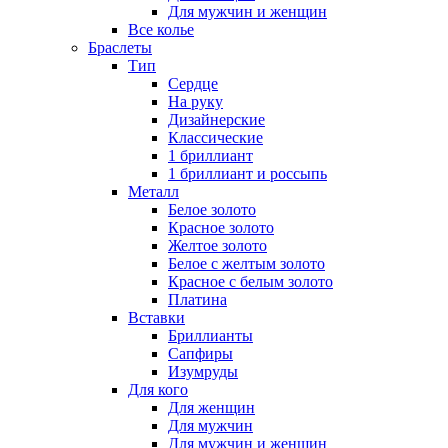
Для мужчин и женщин
Все колье
Браслеты
Тип
Сердце
На руку
Дизайнерские
Классические
1 бриллиант
1 бриллиант и россыпь
Металл
Белое золото
Красное золото
Желтое золото
Белое с желтым золото
Красное с белым золото
Платина
Вставки
Бриллианты
Сапфиры
Изумруды
Для кого
Для женщин
Для мужчин
Для мужчин и женщин