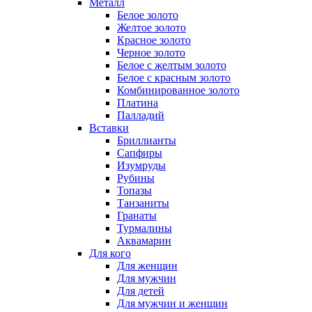
Металл
Белое золото
Желтое золото
Красное золото
Черное золото
Белое с желтым золото
Белое с красным золото
Комбинированное золото
Платина
Палладий
Вставки
Бриллианты
Сапфиры
Изумруды
Рубины
Топазы
Танзаниты
Гранаты
Турмалины
Аквамарин
Для кого
Для женщин
Для мужчин
Для детей
Для мужчин и женщин