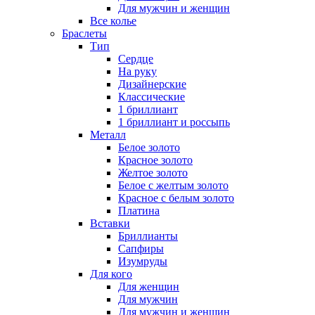
Для мужчин и женщин
Все колье
Браслеты
Тип
Сердце
На руку
Дизайнерские
Классические
1 бриллиант
1 бриллиант и россыпь
Металл
Белое золото
Красное золото
Желтое золото
Белое с желтым золото
Красное с белым золото
Платина
Вставки
Бриллианты
Сапфиры
Изумруды
Для кого
Для женщин
Для мужчин
Для мужчин и женщин