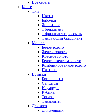
Все серьги
Колье
Тип
Цветы
Бабочки
Животные
1 бриллиант
1 бриллиант и россыпь
Танцующий бриллиант
Металл
Белое золото
Желтое золото
Красное золото
Белое с желтым золото
Комбинированное золото
Платина
Вставки
Бриллианты
Сапфиры
Изумруды
Рубины
Топазы
Танзаниты
Для кого
Для женщин