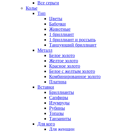
Все серьги
Колье
Тип
Цветы
Бабочки
Животные
1 бриллиант
1 бриллиант и россыпь
Танцующий бриллиант
Металл
Белое золото
Желтое золото
Красное золото
Белое с желтым золото
Комбинированное золото
Платина
Вставки
Бриллианты
Сапфиры
Изумруды
Рубины
Топазы
Танзаниты
Для кого
Для женщин