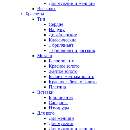
Для мужчин и женщин
Все колье
Браслеты
Тип
Сердце
На руку
Дизайнерские
Классические
1 бриллиант
1 бриллиант и россыпь
Металл
Белое золото
Красное золото
Желтое золото
Белое с желтым золото
Красное с белым золото
Платина
Вставки
Бриллианты
Сапфиры
Изумруды
Для кого
Для женщин
Для мужчин
Для мужчин и женщин