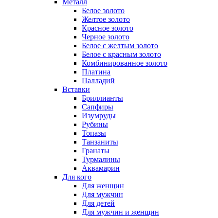
Металл
Белое золото
Желтое золото
Красное золото
Черное золото
Белое с желтым золото
Белое с красным золото
Комбинированное золото
Платина
Палладий
Вставки
Бриллианты
Сапфиры
Изумруды
Рубины
Топазы
Танзаниты
Гранаты
Турмалины
Аквамарин
Для кого
Для женщин
Для мужчин
Для детей
Для мужчин и женщин