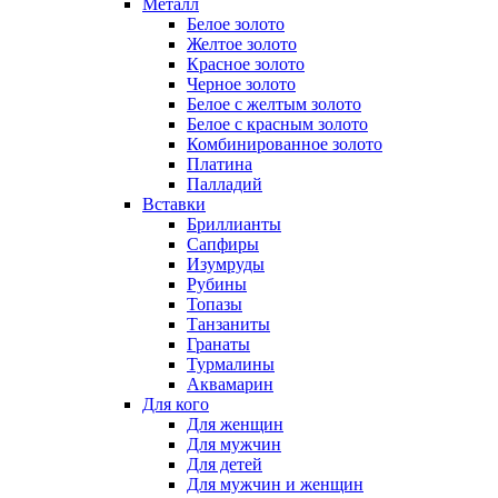
Металл
Белое золото
Желтое золото
Красное золото
Черное золото
Белое с желтым золото
Белое с красным золото
Комбинированное золото
Платина
Палладий
Вставки
Бриллианты
Сапфиры
Изумруды
Рубины
Топазы
Танзаниты
Гранаты
Турмалины
Аквамарин
Для кого
Для женщин
Для мужчин
Для детей
Для мужчин и женщин