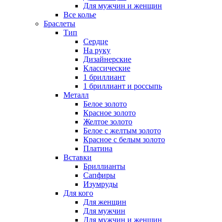
Для мужчин и женщин
Все колье
Браслеты
Тип
Сердце
На руку
Дизайнерские
Классические
1 бриллиант
1 бриллиант и россыпь
Металл
Белое золото
Красное золото
Желтое золото
Белое с желтым золото
Красное с белым золото
Платина
Вставки
Бриллианты
Сапфиры
Изумруды
Для кого
Для женщин
Для мужчин
Для мужчин и женщин