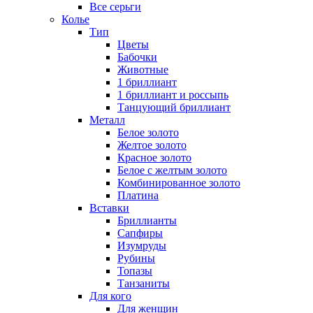
Все серьги
Колье
Тип
Цветы
Бабочки
Животные
1 бриллиант
1 бриллиант и россыпь
Танцующий бриллиант
Металл
Белое золото
Желтое золото
Красное золото
Белое с желтым золото
Комбинированное золото
Платина
Вставки
Бриллианты
Сапфиры
Изумруды
Рубины
Топазы
Танзаниты
Для кого
Для женщин