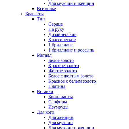
Для мужчин и женщин
Все колье
Браслеты
Тип
Сердце
На руку
Дизайнерские
Классические
1 бриллиант
1 бриллиант и россыпь
Металл
Белое золото
Красное золото
Желтое золото
Белое с желтым золото
Красное с белым золото
Платина
Вставки
Бриллианты
Сапфиры
Изумруды
Для кого
Для женщин
Для мужчин
Для мужчин и женщин