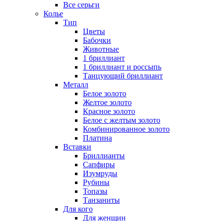
Все серьги
Колье
Тип
Цветы
Бабочки
Животные
1 бриллиант
1 бриллиант и россыпь
Танцующий бриллиант
Металл
Белое золото
Желтое золото
Красное золото
Белое с желтым золото
Комбинированное золото
Платина
Вставки
Бриллианты
Сапфиры
Изумруды
Рубины
Топазы
Танзаниты
Для кого
Для женщин