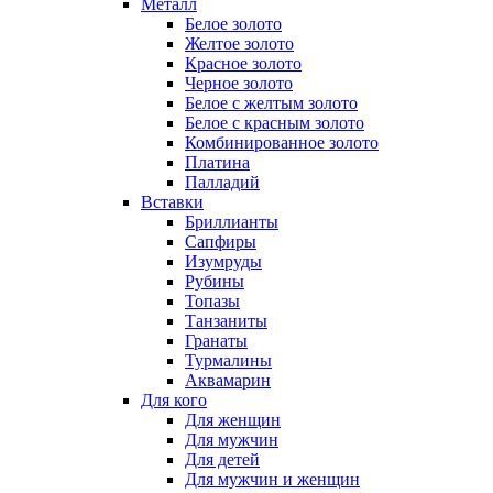
Металл
Белое золото
Желтое золото
Красное золото
Черное золото
Белое с желтым золото
Белое с красным золото
Комбинированное золото
Платина
Палладий
Вставки
Бриллианты
Сапфиры
Изумруды
Рубины
Топазы
Танзаниты
Гранаты
Турмалины
Аквамарин
Для кого
Для женщин
Для мужчин
Для детей
Для мужчин и женщин