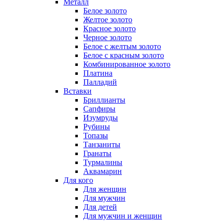
Металл
Белое золото
Желтое золото
Красное золото
Черное золото
Белое с желтым золото
Белое с красным золото
Комбинированное золото
Платина
Палладий
Вставки
Бриллианты
Сапфиры
Изумруды
Рубины
Топазы
Танзаниты
Гранаты
Турмалины
Аквамарин
Для кого
Для женщин
Для мужчин
Для детей
Для мужчин и женщин