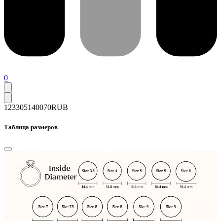
0
123305
140070
RUB
Таблица размеров