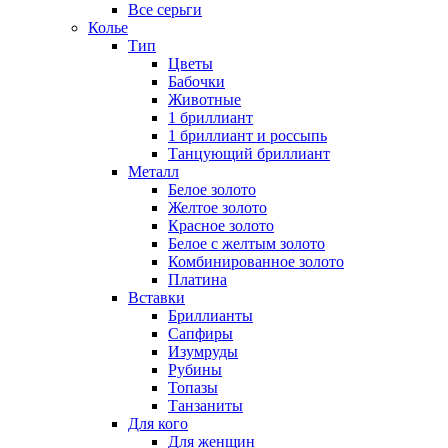
Все серьги
Колье
Тип
Цветы
Бабочки
Животные
1 бриллиант
1 бриллиант и россыпь
Танцующий бриллиант
Металл
Белое золото
Желтое золото
Красное золото
Белое с желтым золото
Комбинированное золото
Платина
Вставки
Бриллианты
Сапфиры
Изумруды
Рубины
Топазы
Танзаниты
Для кого
Для женщин