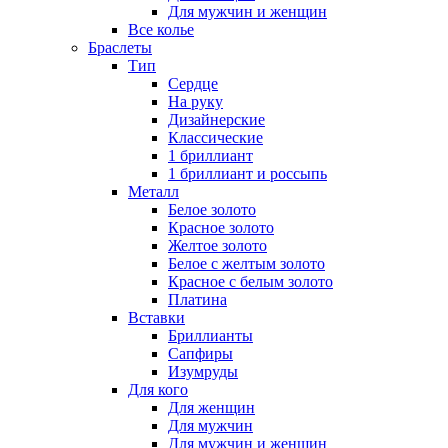
Для мужчин и женщин
Все колье
Браслеты
Тип
Сердце
На руку
Дизайнерские
Классические
1 бриллиант
1 бриллиант и россыпь
Металл
Белое золото
Красное золото
Желтое золото
Белое с желтым золото
Красное с белым золото
Платина
Вставки
Бриллианты
Сапфиры
Изумруды
Для кого
Для женщин
Для мужчин
Для мужчин и женщин