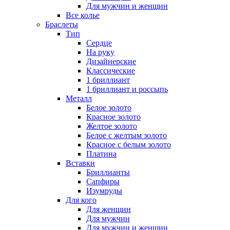
Для мужчин и женщин
Все колье
Браслеты
Тип
Сердце
На руку
Дизайнерские
Классические
1 бриллиант
1 бриллиант и россыпь
Металл
Белое золото
Красное золото
Желтое золото
Белое с желтым золото
Красное с белым золото
Платина
Вставки
Бриллианты
Сапфиры
Изумруды
Для кого
Для женщин
Для мужчин
Для мужчин и женщин