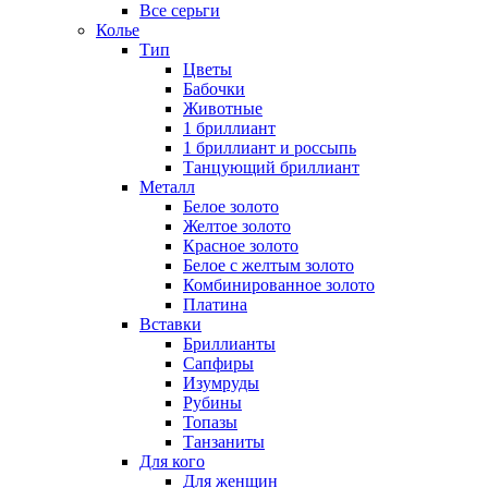
Все серьги
Колье
Тип
Цветы
Бабочки
Животные
1 бриллиант
1 бриллиант и россыпь
Танцующий бриллиант
Металл
Белое золото
Желтое золото
Красное золото
Белое с желтым золото
Комбинированное золото
Платина
Вставки
Бриллианты
Сапфиры
Изумруды
Рубины
Топазы
Танзаниты
Для кого
Для женщин