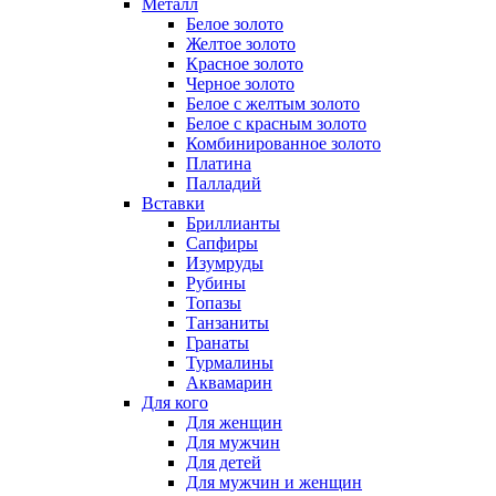
Металл
Белое золото
Желтое золото
Красное золото
Черное золото
Белое с желтым золото
Белое с красным золото
Комбинированное золото
Платина
Палладий
Вставки
Бриллианты
Сапфиры
Изумруды
Рубины
Топазы
Танзаниты
Гранаты
Турмалины
Аквамарин
Для кого
Для женщин
Для мужчин
Для детей
Для мужчин и женщин