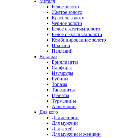
Металл
Белое золото
Желтое золото
Красное золото
Черное золото
Белое с желтым золото
Белое с красным золото
Комбинированное золото
Платина
Палладий
Вставки
Бриллианты
Сапфиры
Изумруды
Рубины
Топазы
Танзаниты
Гранаты
Турмалины
Аквамарин
Для кого
Для женщин
Для мужчин
Для детей
Для мужчин и женщин