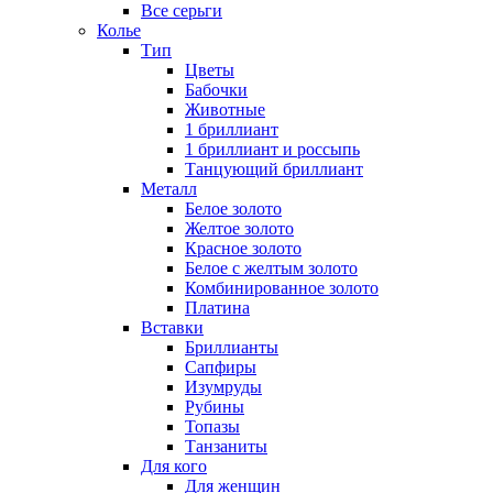
Все серьги
Колье
Тип
Цветы
Бабочки
Животные
1 бриллиант
1 бриллиант и россыпь
Танцующий бриллиант
Металл
Белое золото
Желтое золото
Красное золото
Белое с желтым золото
Комбинированное золото
Платина
Вставки
Бриллианты
Сапфиры
Изумруды
Рубины
Топазы
Танзаниты
Для кого
Для женщин