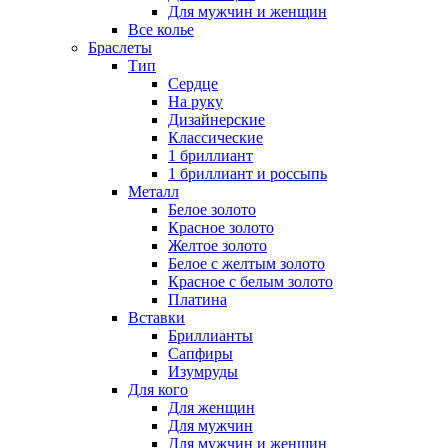
Для мужчин и женщин
Все колье
Браслеты
Тип
Сердце
На руку
Дизайнерские
Классические
1 бриллиант
1 бриллиант и россыпь
Металл
Белое золото
Красное золото
Желтое золото
Белое с желтым золото
Красное с белым золото
Платина
Вставки
Бриллианты
Сапфиры
Изумруды
Для кого
Для женщин
Для мужчин
Для мужчин и женщин