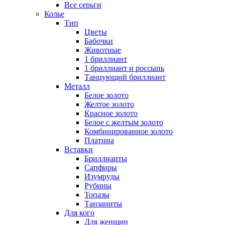
Все серьги
Колье
Тип
Цветы
Бабочки
Животные
1 бриллиант
1 бриллиант и россыпь
Танцующий бриллиант
Металл
Белое золото
Желтое золото
Красное золото
Белое с желтым золото
Комбинированное золото
Платина
Вставки
Бриллианты
Сапфиры
Изумруды
Рубины
Топазы
Танзаниты
Для кого
Для женщин