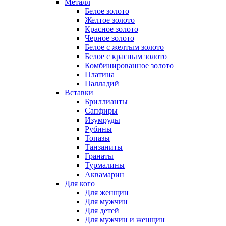
Металл
Белое золото
Желтое золото
Красное золото
Черное золото
Белое с желтым золото
Белое с красным золото
Комбинированное золото
Платина
Палладий
Вставки
Бриллианты
Сапфиры
Изумруды
Рубины
Топазы
Танзаниты
Гранаты
Турмалины
Аквамарин
Для кого
Для женщин
Для мужчин
Для детей
Для мужчин и женщин