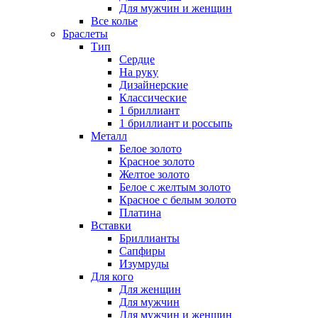
Для мужчин и женщин
Все колье
Браслеты
Тип
Сердце
На руку
Дизайнерские
Классические
1 бриллиант
1 бриллиант и россыпь
Металл
Белое золото
Красное золото
Желтое золото
Белое с желтым золото
Красное с белым золото
Платина
Вставки
Бриллианты
Сапфиры
Изумруды
Для кого
Для женщин
Для мужчин
Для мужчин и женщин