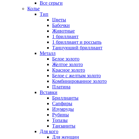
Все серьги
Колье
Тип
Цветы
Бабочки
Животные
1 бриллиант
1 бриллиант и россыпь
Танцующий бриллиант
Металл
Белое золото
Желтое золото
Красное золото
Белое с желтым золото
Комбинированное золото
Платина
Вставки
Бриллианты
Сапфиры
Изумруды
Рубины
Топазы
Танзаниты
Для кого
Для женщин