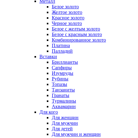
Металл
Белое золото
Желтое золото
Красное золото
Черное золото
Белое с желтым золото
Белое с красным золото
Комбинированное золото
Платина
Палладий
Вставки
Бриллианты
Сапфиры
Изумруды
Рубины
Топазы
Танзаниты
Гранаты
Турмалины
Аквамарин
Для кого
Для женщин
Для мужчин
Для детей
Для мужчин и женщин