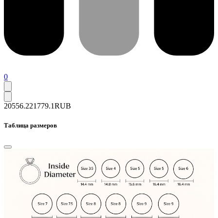
0
20556.2
21779.1
RUB
Таблица размеров