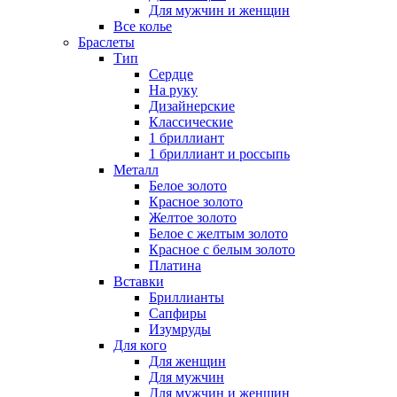
Для мужчин и женщин
Все колье
Браслеты
Тип
Сердце
На руку
Дизайнерские
Классические
1 бриллиант
1 бриллиант и россыпь
Металл
Белое золото
Красное золото
Желтое золото
Белое с желтым золото
Красное с белым золото
Платина
Вставки
Бриллианты
Сапфиры
Изумруды
Для кого
Для женщин
Для мужчин
Для мужчин и женщин