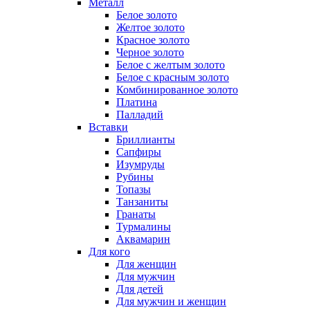
Металл
Белое золото
Желтое золото
Красное золото
Черное золото
Белое с желтым золото
Белое с красным золото
Комбинированное золото
Платина
Палладий
Вставки
Бриллианты
Сапфиры
Изумруды
Рубины
Топазы
Танзаниты
Гранаты
Турмалины
Аквамарин
Для кого
Для женщин
Для мужчин
Для детей
Для мужчин и женщин