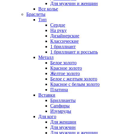
Для мужчин и женщин
Все колье
Браслеты
Тип
Сердце
На руку
Дизайнерские
Классические
1 бриллиант
1 бриллиант и россыпь
Металл
Белое золото
Красное золото
Желтое золото
Белое с желтым золото
Красное с белым золото
Платина
Вставки
Бриллианты
Сапфиры
Изумруды
Для кого
Для женщин
Для мужчин
Для мужчин и женщин