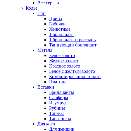
Все серьги
Колье
Тип
Цветы
Бабочки
Животные
1 бриллиант
1 бриллиант и россыпь
Танцующий бриллиант
Металл
Белое золото
Желтое золото
Красное золото
Белое с желтым золото
Комбинированное золото
Платина
Вставки
Бриллианты
Сапфиры
Изумруды
Рубины
Топазы
Танзаниты
Для кого
Для женщин