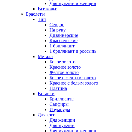
Для мужчин и женщин
Все колье
Браслеты
Тип
Сердце
На руку
Дизайнерские
Классические
1 бриллиант
1 бриллиант и россыпь
Металл
Белое золото
Красное золото
Желтое золото
Белое с желтым золото
Красное с белым золото
Платина
Вставки
Бриллианты
Сапфиры
Изумруды
Для кого
Для женщин
Для мужчин
Для мужчин и женщин