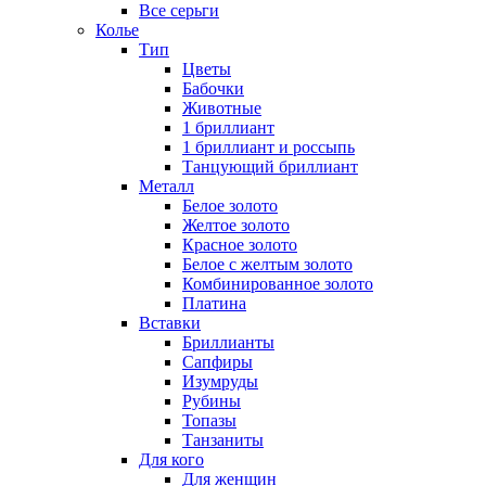
Все серьги
Колье
Тип
Цветы
Бабочки
Животные
1 бриллиант
1 бриллиант и россыпь
Танцующий бриллиант
Металл
Белое золото
Желтое золото
Красное золото
Белое с желтым золото
Комбинированное золото
Платина
Вставки
Бриллианты
Сапфиры
Изумруды
Рубины
Топазы
Танзаниты
Для кого
Для женщин