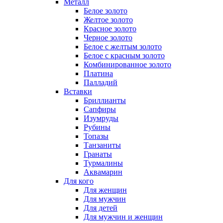
Металл
Белое золото
Желтое золото
Красное золото
Черное золото
Белое с желтым золото
Белое с красным золото
Комбинированное золото
Платина
Палладий
Вставки
Бриллианты
Сапфиры
Изумруды
Рубины
Топазы
Танзаниты
Гранаты
Турмалины
Аквамарин
Для кого
Для женщин
Для мужчин
Для детей
Для мужчин и женщин