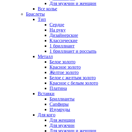
Для мужчин и женщин
Все колье
Браслеты
Тип
Сердце
На руку
Дизайнерские
Классические
1 бриллиант
1 бриллиант и россыпь
Металл
Белое золото
Красное золото
Желтое золото
Белое с желтым золото
Красное с белым золото
Платина
Вставки
Бриллианты
Сапфиры
Изумруды
Для кого
Для женщин
Для мужчин
Для мужчин и женщин