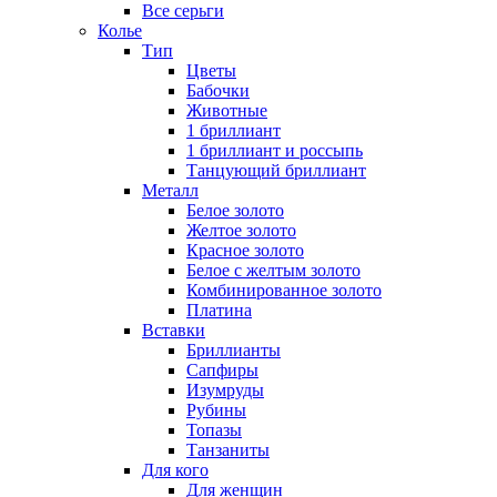
Все серьги
Колье
Тип
Цветы
Бабочки
Животные
1 бриллиант
1 бриллиант и россыпь
Танцующий бриллиант
Металл
Белое золото
Желтое золото
Красное золото
Белое с желтым золото
Комбинированное золото
Платина
Вставки
Бриллианты
Сапфиры
Изумруды
Рубины
Топазы
Танзаниты
Для кого
Для женщин