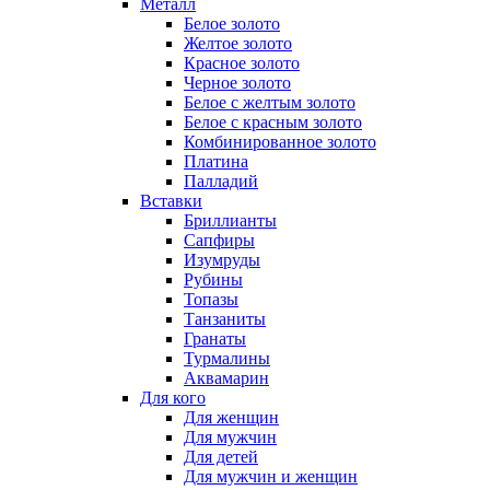
Металл
Белое золото
Желтое золото
Красное золото
Черное золото
Белое с желтым золото
Белое с красным золото
Комбинированное золото
Платина
Палладий
Вставки
Бриллианты
Сапфиры
Изумруды
Рубины
Топазы
Танзаниты
Гранаты
Турмалины
Аквамарин
Для кого
Для женщин
Для мужчин
Для детей
Для мужчин и женщин