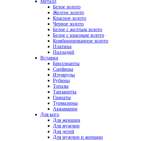
Металл
Белое золото
Желтое золото
Красное золото
Черное золото
Белое с желтым золото
Белое с красным золото
Комбинированное золото
Платина
Палладий
Вставки
Бриллианты
Сапфиры
Изумруды
Рубины
Топазы
Танзаниты
Гранаты
Турмалины
Аквамарин
Для кого
Для женщин
Для мужчин
Для детей
Для мужчин и женщин