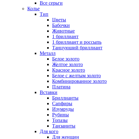
Все серьги
Колье
Тип
Цветы
Бабочки
Животные
1 бриллиант
1 бриллиант и россыпь
Танцующий бриллиант
Металл
Белое золото
Желтое золото
Красное золото
Белое с желтым золото
Комбинированное золото
Платина
Вставки
Бриллианты
Сапфиры
Изумруды
Рубины
Топазы
Танзаниты
Для кого
Для женщин