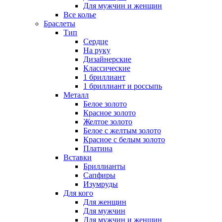
Для мужчин и женщин
Все колье
Браслеты
Тип
Сердце
На руку
Дизайнерские
Классические
1 бриллиант
1 бриллиант и россыпь
Металл
Белое золото
Красное золото
Желтое золото
Белое с желтым золото
Красное с белым золото
Платина
Вставки
Бриллианты
Сапфиры
Изумруды
Для кого
Для женщин
Для мужчин
Для мужчин и женщин