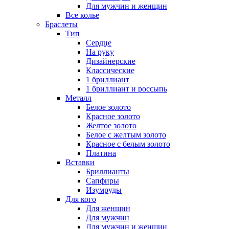
Для мужчин и женщин
Все колье
Браслеты
Тип
Сердце
На руку
Дизайнерские
Классические
1 бриллиант
1 бриллиант и россыпь
Металл
Белое золото
Красное золото
Желтое золото
Белое с желтым золото
Красное с белым золото
Платина
Вставки
Бриллианты
Сапфиры
Изумруды
Для кого
Для женщин
Для мужчин
Для мужчин и женщин