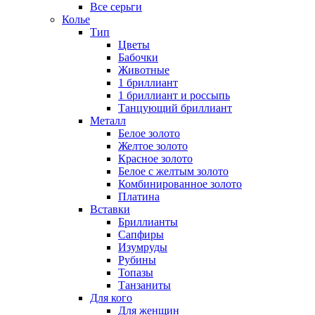
Все серьги
Колье
Тип
Цветы
Бабочки
Животные
1 бриллиант
1 бриллиант и россыпь
Танцующий бриллиант
Металл
Белое золото
Желтое золото
Красное золото
Белое с желтым золото
Комбинированное золото
Платина
Вставки
Бриллианты
Сапфиры
Изумруды
Рубины
Топазы
Танзаниты
Для кого
Для женщин