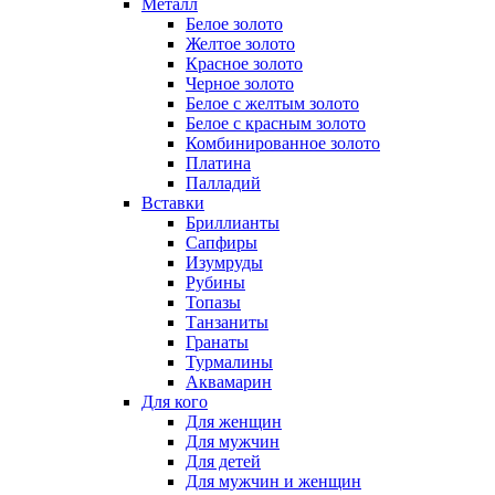
Металл
Белое золото
Желтое золото
Красное золото
Черное золото
Белое с желтым золото
Белое с красным золото
Комбинированное золото
Платина
Палладий
Вставки
Бриллианты
Сапфиры
Изумруды
Рубины
Топазы
Танзаниты
Гранаты
Турмалины
Аквамарин
Для кого
Для женщин
Для мужчин
Для детей
Для мужчин и женщин