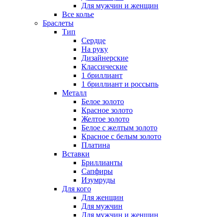
Для мужчин и женщин
Все колье
Браслеты
Тип
Сердце
На руку
Дизайнерские
Классические
1 бриллиант
1 бриллиант и россыпь
Металл
Белое золото
Красное золото
Желтое золото
Белое с желтым золото
Красное с белым золото
Платина
Вставки
Бриллианты
Сапфиры
Изумруды
Для кого
Для женщин
Для мужчин
Для мужчин и женщин