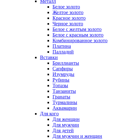
Металл
Белое золото
Желтое золото
Красное золото
Черное золото
Белое с желтым золото
Белое с красным золото
Комбинированное золото
Платина
Палладий
Вставки
Бриллианты
Сапфиры
Изумруды
Рубины
Топазы
Танзаниты
Гранаты
Турмалины
Аквамарин
Для кого
Для женщин
Для мужчин
Для детей
Для мужчин и женщин