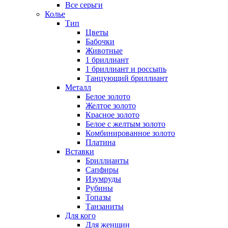
Все серьги
Колье
Тип
Цветы
Бабочки
Животные
1 бриллиант
1 бриллиант и россыпь
Танцующий бриллиант
Металл
Белое золото
Желтое золото
Красное золото
Белое с желтым золото
Комбинированное золото
Платина
Вставки
Бриллианты
Сапфиры
Изумруды
Рубины
Топазы
Танзаниты
Для кого
Для женщин