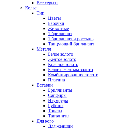
Все серьги
Колье
Тип
Цветы
Бабочки
Животные
1 бриллиант
1 бриллиант и россыпь
Танцующий бриллиант
Металл
Белое золото
Желтое золото
Красное золото
Белое с желтым золото
Комбинированное золото
Платина
Вставки
Бриллианты
Сапфиры
Изумруды
Рубины
Топазы
Танзаниты
Для кого
Для женщин