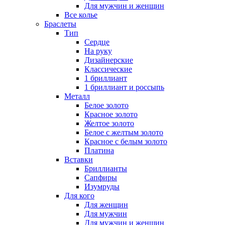
Для мужчин и женщин
Все колье
Браслеты
Тип
Сердце
На руку
Дизайнерские
Классические
1 бриллиант
1 бриллиант и россыпь
Металл
Белое золото
Красное золото
Желтое золото
Белое с желтым золото
Красное с белым золото
Платина
Вставки
Бриллианты
Сапфиры
Изумруды
Для кого
Для женщин
Для мужчин
Для мужчин и женщин