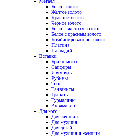
Металл
Белое золото
Желтое золото
Красное золото
Черное золото
Белое с желтым золото
Белое с красным золото
Комбинированное золото
Платина
Палладий
Вставки
Бриллианты
Сапфиры
Изумруды
Рубины
Топазы
Танзаниты
Гранаты
Турмалины
Аквамарин
Для кого
Для женщин
Для мужчин
Для детей
Для мужчин и женщин