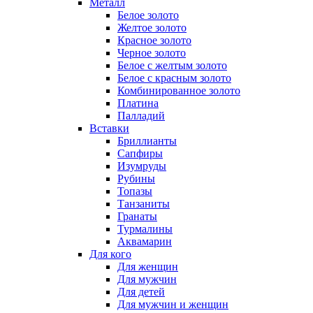
Металл
Белое золото
Желтое золото
Красное золото
Черное золото
Белое с желтым золото
Белое с красным золото
Комбинированное золото
Платина
Палладий
Вставки
Бриллианты
Сапфиры
Изумруды
Рубины
Топазы
Танзаниты
Гранаты
Турмалины
Аквамарин
Для кого
Для женщин
Для мужчин
Для детей
Для мужчин и женщин