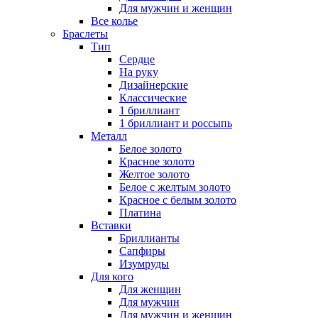
Для мужчин и женщин
Все колье
Браслеты
Тип
Сердце
На руку
Дизайнерские
Классические
1 бриллиант
1 бриллиант и россыпь
Металл
Белое золото
Красное золото
Желтое золото
Белое с желтым золото
Красное с белым золото
Платина
Вставки
Бриллианты
Сапфиры
Изумруды
Для кого
Для женщин
Для мужчин
Для мужчин и женщин