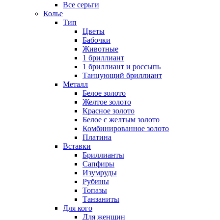
Все серьги
Колье
Тип
Цветы
Бабочки
Животные
1 бриллиант
1 бриллиант и россыпь
Танцующий бриллиант
Металл
Белое золото
Желтое золото
Красное золото
Белое с желтым золото
Комбинированное золото
Платина
Вставки
Бриллианты
Сапфиры
Изумруды
Рубины
Топазы
Танзаниты
Для кого
Для женщин