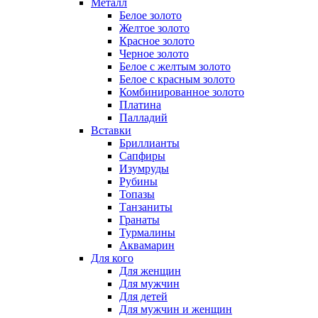
Металл
Белое золото
Желтое золото
Красное золото
Черное золото
Белое с желтым золото
Белое с красным золото
Комбинированное золото
Платина
Палладий
Вставки
Бриллианты
Сапфиры
Изумруды
Рубины
Топазы
Танзаниты
Гранаты
Турмалины
Аквамарин
Для кого
Для женщин
Для мужчин
Для детей
Для мужчин и женщин