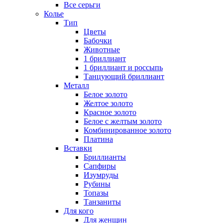
Все серьги
Колье
Тип
Цветы
Бабочки
Животные
1 бриллиант
1 бриллиант и россыпь
Танцующий бриллиант
Металл
Белое золото
Желтое золото
Красное золото
Белое с желтым золото
Комбинированное золото
Платина
Вставки
Бриллианты
Сапфиры
Изумруды
Рубины
Топазы
Танзаниты
Для кого
Для женщин