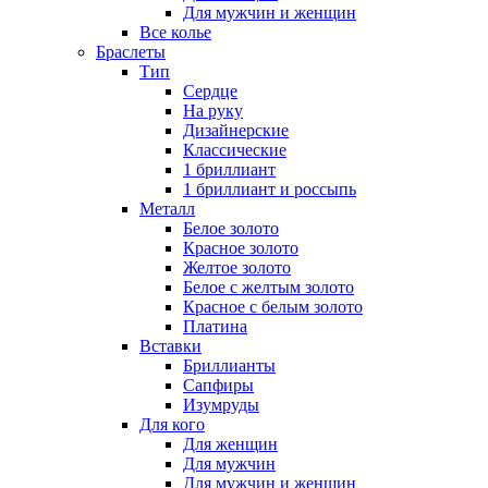
Для мужчин и женщин
Все колье
Браслеты
Тип
Сердце
На руку
Дизайнерские
Классические
1 бриллиант
1 бриллиант и россыпь
Металл
Белое золото
Красное золото
Желтое золото
Белое с желтым золото
Красное с белым золото
Платина
Вставки
Бриллианты
Сапфиры
Изумруды
Для кого
Для женщин
Для мужчин
Для мужчин и женщин