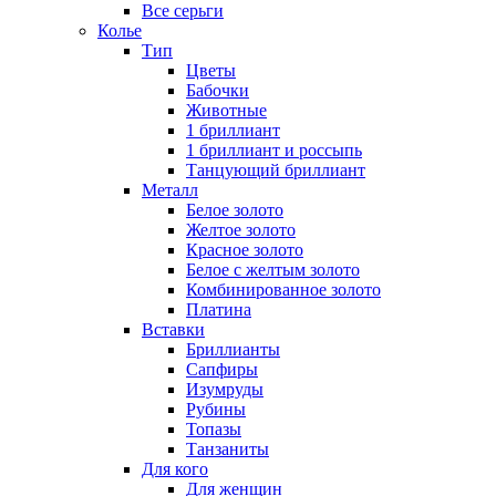
Все серьги
Колье
Тип
Цветы
Бабочки
Животные
1 бриллиант
1 бриллиант и россыпь
Танцующий бриллиант
Металл
Белое золото
Желтое золото
Красное золото
Белое с желтым золото
Комбинированное золото
Платина
Вставки
Бриллианты
Сапфиры
Изумруды
Рубины
Топазы
Танзаниты
Для кого
Для женщин