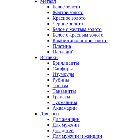
Металл
Белое золото
Желтое золото
Красное золото
Черное золото
Белое с желтым золото
Белое с красным золото
Комбинированное золото
Платина
Палладий
Вставки
Бриллианты
Сапфиры
Изумруды
Рубины
Топазы
Танзаниты
Гранаты
Турмалины
Аквамарин
Для кого
Для женщин
Для мужчин
Для детей
Для мужчин и женщин