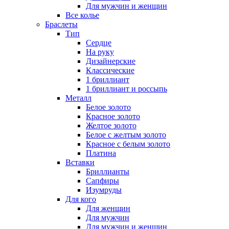
Для мужчин и женщин
Все колье
Браслеты
Тип
Сердце
На руку
Дизайнерские
Классические
1 бриллиант
1 бриллиант и россыпь
Металл
Белое золото
Красное золото
Желтое золото
Белое с желтым золото
Красное с белым золото
Платина
Вставки
Бриллианты
Сапфиры
Изумруды
Для кого
Для женщин
Для мужчин
Для мужчин и женщин