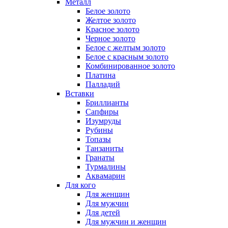
Металл
Белое золото
Желтое золото
Красное золото
Черное золото
Белое с желтым золото
Белое с красным золото
Комбинированное золото
Платина
Палладий
Вставки
Бриллианты
Сапфиры
Изумруды
Рубины
Топазы
Танзаниты
Гранаты
Турмалины
Аквамарин
Для кого
Для женщин
Для мужчин
Для детей
Для мужчин и женщин