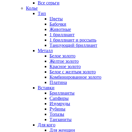
Все серьги
Колье
Тип
Цветы
Бабочки
Животные
1 бриллиант
1 бриллиант и россыпь
Танцующий бриллиант
Металл
Белое золото
Желтое золото
Красное золото
Белое с желтым золото
Комбинированное золото
Платина
Вставки
Бриллианты
Сапфиры
Изумруды
Рубины
Топазы
Танзаниты
Для кого
Для женщин