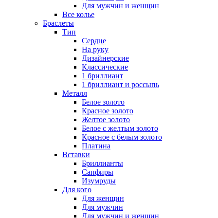
Для мужчин и женщин
Все колье
Браслеты
Тип
Сердце
На руку
Дизайнерские
Классические
1 бриллиант
1 бриллиант и россыпь
Металл
Белое золото
Красное золото
Желтое золото
Белое с желтым золото
Красное с белым золото
Платина
Вставки
Бриллианты
Сапфиры
Изумруды
Для кого
Для женщин
Для мужчин
Для мужчин и женщин