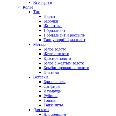
Все серьги
Колье
Тип
Цветы
Бабочки
Животные
1 бриллиант
1 бриллиант и россыпь
Танцующий бриллиант
Металл
Белое золото
Желтое золото
Красное золото
Белое с желтым золото
Комбинированное золото
Платина
Вставки
Бриллианты
Сапфиры
Изумруды
Рубины
Топазы
Танзаниты
Для кого
Для женщин