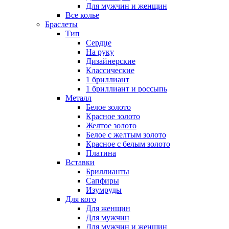
Для мужчин и женщин
Все колье
Браслеты
Тип
Сердце
На руку
Дизайнерские
Классические
1 бриллиант
1 бриллиант и россыпь
Металл
Белое золото
Красное золото
Желтое золото
Белое с желтым золото
Красное с белым золото
Платина
Вставки
Бриллианты
Сапфиры
Изумруды
Для кого
Для женщин
Для мужчин
Для мужчин и женщин