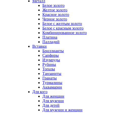
Металл
Белое золото
Желтое золото
Красное золото
Черное золото
Белое с желтым золото
Белое с красным золото
Комбинированное золото
Платина
Палладий
Вставки
Бриллианты
Сапфиры
Изумруды
Рубины
Топазы
Танзаниты
Гранаты
Турмалины
Аквамарин
Для кого
Для женщин
Для мужчин
Для детей
Для мужчин и женщин