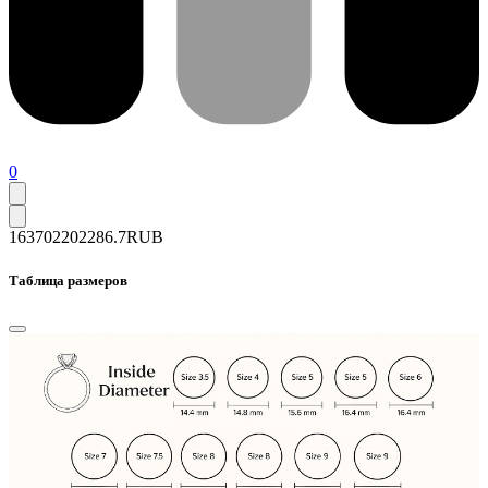
0
163702
202286.7
RUB
Таблица размеров