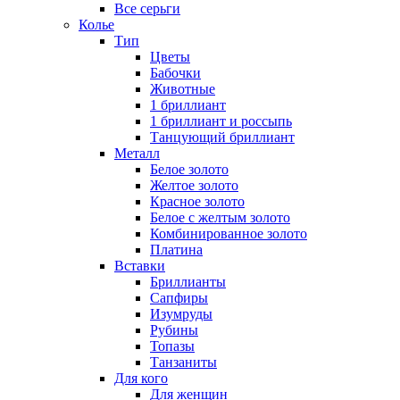
Все серьги
Колье
Тип
Цветы
Бабочки
Животные
1 бриллиант
1 бриллиант и россыпь
Танцующий бриллиант
Металл
Белое золото
Желтое золото
Красное золото
Белое с желтым золото
Комбинированное золото
Платина
Вставки
Бриллианты
Сапфиры
Изумруды
Рубины
Топазы
Танзаниты
Для кого
Для женщин