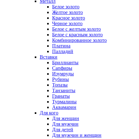
Металл
Белое золото
Желтое золото
Красное золото
Черное золото
Белое с желтым золото
Белое с красным золото
Комбинированное золото
Платина
Палладий
Вставки
Бриллианты
Сапфиры
Изумруды
Рубины
Топазы
Танзаниты
Гранаты
Турмалины
Аквамарин
Для кого
Для женщин
Для мужчин
Для детей
Для мужчин и женщин