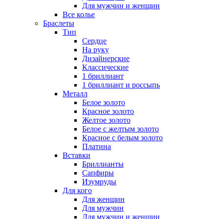
Для мужчин и женщин
Все колье
Браслеты
Тип
Сердце
На руку
Дизайнерские
Классические
1 бриллиант
1 бриллиант и россыпь
Металл
Белое золото
Красное золото
Желтое золото
Белое с желтым золото
Красное с белым золото
Платина
Вставки
Бриллианты
Сапфиры
Изумруды
Для кого
Для женщин
Для мужчин
Для мужчин и женщин