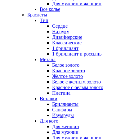
Для мужчин и женщин
Все колье
Браслеты
Тип
Сердце
На руку
Дизайнерские
Классические
1 бриллиант
1 бриллиант и россыпь
Металл
Белое золото
Красное золото
Желтое золото
Белое с желтым золото
Красное с белым золото
Платина
Вставки
Бриллианты
Сапфиры
Изумруды
Для кого
Для женщин
Для мужчин
Для мужчин и женщин