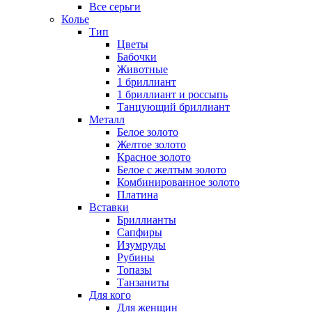
Все серьги
Колье
Тип
Цветы
Бабочки
Животные
1 бриллиант
1 бриллиант и россыпь
Танцующий бриллиант
Металл
Белое золото
Желтое золото
Красное золото
Белое с желтым золото
Комбинированное золото
Платина
Вставки
Бриллианты
Сапфиры
Изумруды
Рубины
Топазы
Танзаниты
Для кого
Для женщин