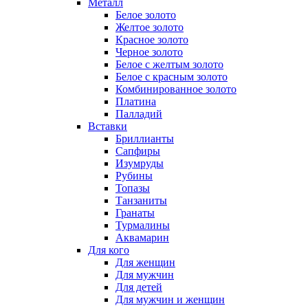
Металл
Белое золото
Желтое золото
Красное золото
Черное золото
Белое с желтым золото
Белое с красным золото
Комбинированное золото
Платина
Палладий
Вставки
Бриллианты
Сапфиры
Изумруды
Рубины
Топазы
Танзаниты
Гранаты
Турмалины
Аквамарин
Для кого
Для женщин
Для мужчин
Для детей
Для мужчин и женщин