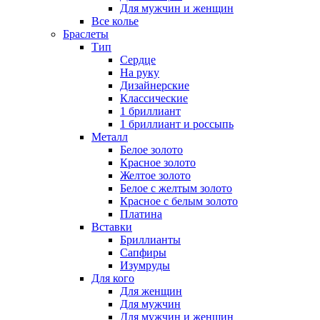
Для мужчин и женщин
Все колье
Браслеты
Тип
Сердце
На руку
Дизайнерские
Классические
1 бриллиант
1 бриллиант и россыпь
Металл
Белое золото
Красное золото
Желтое золото
Белое с желтым золото
Красное с белым золото
Платина
Вставки
Бриллианты
Сапфиры
Изумруды
Для кого
Для женщин
Для мужчин
Для мужчин и женщин