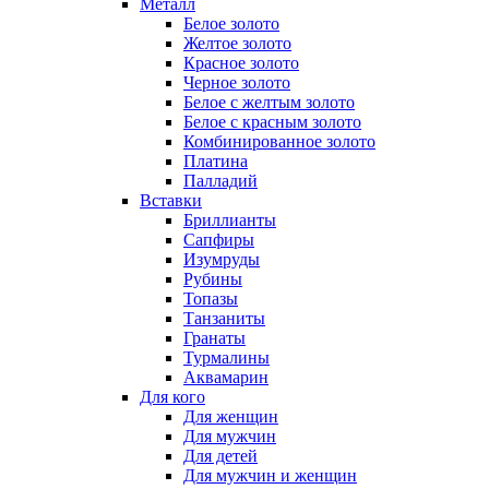
Металл
Белое золото
Желтое золото
Красное золото
Черное золото
Белое с желтым золото
Белое с красным золото
Комбинированное золото
Платина
Палладий
Вставки
Бриллианты
Сапфиры
Изумруды
Рубины
Топазы
Танзаниты
Гранаты
Турмалины
Аквамарин
Для кого
Для женщин
Для мужчин
Для детей
Для мужчин и женщин