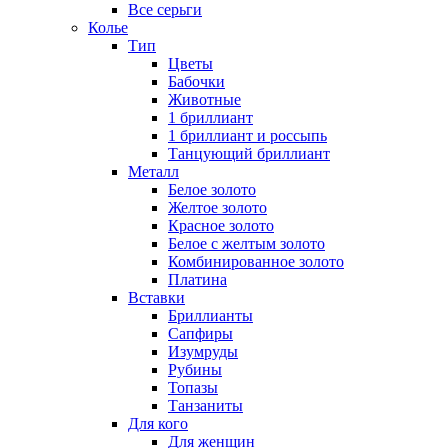
Все серьги
Колье
Тип
Цветы
Бабочки
Животные
1 бриллиант
1 бриллиант и россыпь
Танцующий бриллиант
Металл
Белое золото
Желтое золото
Красное золото
Белое с желтым золото
Комбинированное золото
Платина
Вставки
Бриллианты
Сапфиры
Изумруды
Рубины
Топазы
Танзаниты
Для кого
Для женщин