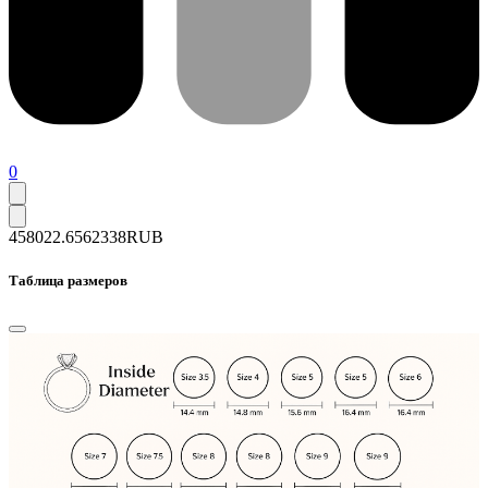
0
458022.6
562338
RUB
Таблица размеров