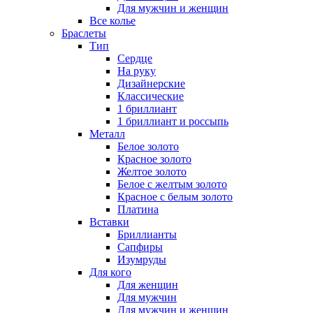
Для мужчин и женщин
Все колье
Браслеты
Тип
Сердце
На руку
Дизайнерские
Классические
1 бриллиант
1 бриллиант и россыпь
Металл
Белое золото
Красное золото
Желтое золото
Белое с желтым золото
Красное с белым золото
Платина
Вставки
Бриллианты
Сапфиры
Изумруды
Для кого
Для женщин
Для мужчин
Для мужчин и женщин