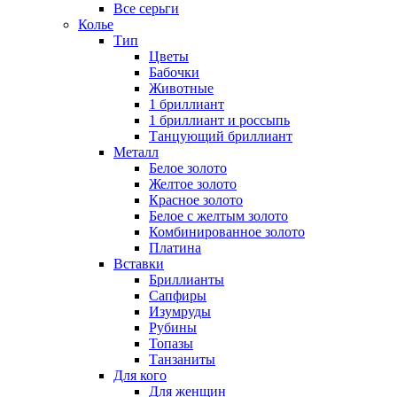
Все серьги
Колье
Тип
Цветы
Бабочки
Животные
1 бриллиант
1 бриллиант и россыпь
Танцующий бриллиант
Металл
Белое золото
Желтое золото
Красное золото
Белое с желтым золото
Комбинированное золото
Платина
Вставки
Бриллианты
Сапфиры
Изумруды
Рубины
Топазы
Танзаниты
Для кого
Для женщин