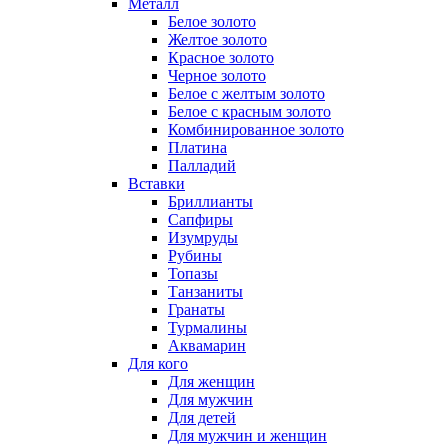
Металл
Белое золото
Желтое золото
Красное золото
Черное золото
Белое с желтым золото
Белое с красным золото
Комбинированное золото
Платина
Палладий
Вставки
Бриллианты
Сапфиры
Изумруды
Рубины
Топазы
Танзаниты
Гранаты
Турмалины
Аквамарин
Для кого
Для женщин
Для мужчин
Для детей
Для мужчин и женщин