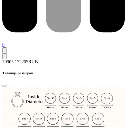
0
70905.1
72205
RUB
Таблица размеров