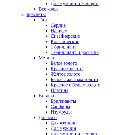
Для мужчин и женщин
Все колье
Браслеты
Тип
Сердце
На руку
Дизайнерские
Классические
1 бриллиант
1 бриллиант и россыпь
Металл
Белое золото
Красное золото
Желтое золото
Белое с желтым золото
Красное с белым золото
Платина
Вставки
Бриллианты
Сапфиры
Изумруды
Для кого
Для женщин
Для мужчин
Для мужчин и женщин