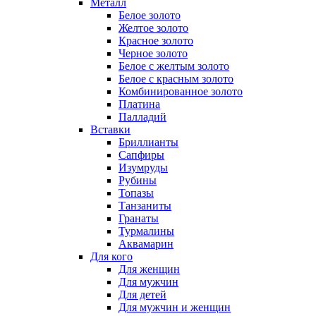
Металл
Белое золото
Желтое золото
Красное золото
Черное золото
Белое с желтым золото
Белое с красным золото
Комбинированное золото
Платина
Палладий
Вставки
Бриллианты
Сапфиры
Изумруды
Рубины
Топазы
Танзаниты
Гранаты
Турмалины
Аквамарин
Для кого
Для женщин
Для мужчин
Для детей
Для мужчин и женщин