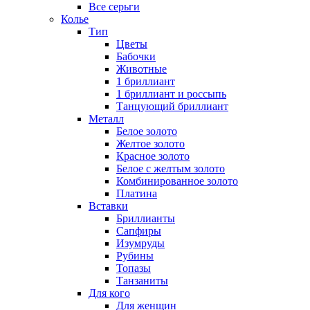
Все серьги
Колье
Тип
Цветы
Бабочки
Животные
1 бриллиант
1 бриллиант и россыпь
Танцующий бриллиант
Металл
Белое золото
Желтое золото
Красное золото
Белое с желтым золото
Комбинированное золото
Платина
Вставки
Бриллианты
Сапфиры
Изумруды
Рубины
Топазы
Танзаниты
Для кого
Для женщин