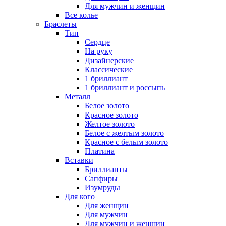
Для мужчин и женщин
Все колье
Браслеты
Тип
Сердце
На руку
Дизайнерские
Классические
1 бриллиант
1 бриллиант и россыпь
Металл
Белое золото
Красное золото
Желтое золото
Белое с желтым золото
Красное с белым золото
Платина
Вставки
Бриллианты
Сапфиры
Изумруды
Для кого
Для женщин
Для мужчин
Для мужчин и женщин