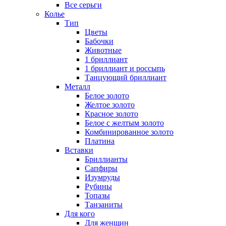
Все серьги
Колье
Тип
Цветы
Бабочки
Животные
1 бриллиант
1 бриллиант и россыпь
Танцующий бриллиант
Металл
Белое золото
Желтое золото
Красное золото
Белое с желтым золото
Комбинированное золото
Платина
Вставки
Бриллианты
Сапфиры
Изумруды
Рубины
Топазы
Танзаниты
Для кого
Для женщин