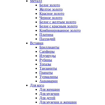
Металл
Белое золото
Желтое золото
Красное золото
Черное золото
Белое с желтым золото
Белое с красным золото
Комбинированное золото
Платина
Палладий
Вставки
Бриллианты
Сапфиры
Изумруды
Рубины
Топазы
Танзаниты
Гранаты
Турмалины
Аквамарин
Для кого
Для женщин
Для мужчин
Для детей
Для мужчин и женщин