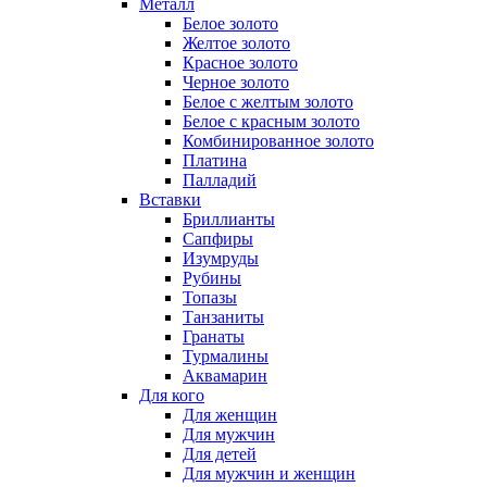
Металл
Белое золото
Желтое золото
Красное золото
Черное золото
Белое с желтым золото
Белое с красным золото
Комбинированное золото
Платина
Палладий
Вставки
Бриллианты
Сапфиры
Изумруды
Рубины
Топазы
Танзаниты
Гранаты
Турмалины
Аквамарин
Для кого
Для женщин
Для мужчин
Для детей
Для мужчин и женщин