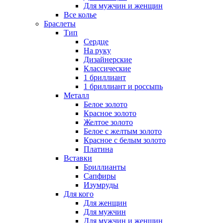
Для мужчин и женщин
Все колье
Браслеты
Тип
Сердце
На руку
Дизайнерские
Классические
1 бриллиант
1 бриллиант и россыпь
Металл
Белое золото
Красное золото
Желтое золото
Белое с желтым золото
Красное с белым золото
Платина
Вставки
Бриллианты
Сапфиры
Изумруды
Для кого
Для женщин
Для мужчин
Для мужчин и женщин