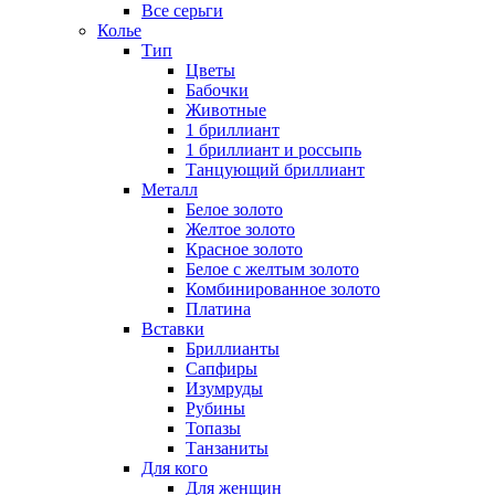
Все серьги
Колье
Тип
Цветы
Бабочки
Животные
1 бриллиант
1 бриллиант и россыпь
Танцующий бриллиант
Металл
Белое золото
Желтое золото
Красное золото
Белое с желтым золото
Комбинированное золото
Платина
Вставки
Бриллианты
Сапфиры
Изумруды
Рубины
Топазы
Танзаниты
Для кого
Для женщин