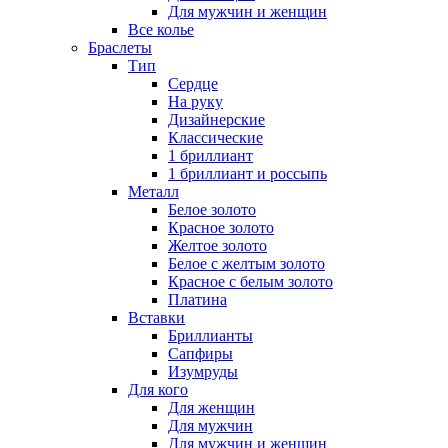
Для мужчин и женщин
Все колье
Браслеты
Тип
Сердце
На руку
Дизайнерские
Классические
1 бриллиант
1 бриллиант и россыпь
Металл
Белое золото
Красное золото
Желтое золото
Белое с желтым золото
Красное с белым золото
Платина
Вставки
Бриллианты
Сапфиры
Изумруды
Для кого
Для женщин
Для мужчин
Для мужчин и женщин