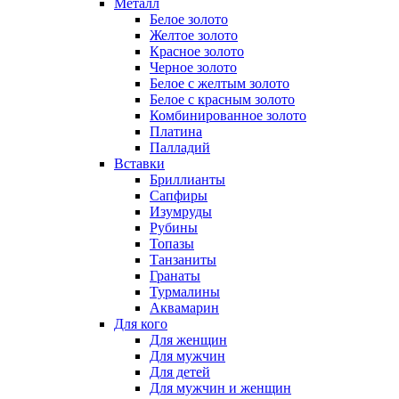
Металл
Белое золото
Желтое золото
Красное золото
Черное золото
Белое с желтым золото
Белое с красным золото
Комбинированное золото
Платина
Палладий
Вставки
Бриллианты
Сапфиры
Изумруды
Рубины
Топазы
Танзаниты
Гранаты
Турмалины
Аквамарин
Для кого
Для женщин
Для мужчин
Для детей
Для мужчин и женщин