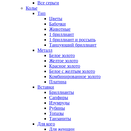
Все серьги
Колье
Тип
Цветы
Бабочки
Животные
1 бриллиант
1 бриллиант и россыпь
Танцующий бриллиант
Металл
Белое золото
Желтое золото
Красное золото
Белое с желтым золото
Комбинированное золото
Платина
Вставки
Бриллианты
Сапфиры
Изумруды
Рубины
Топазы
Танзаниты
Для кого
Для женщин