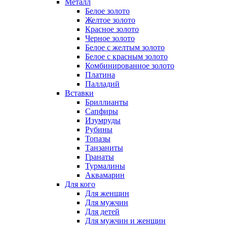
Металл
Белое золото
Желтое золото
Красное золото
Черное золото
Белое с желтым золото
Белое с красным золото
Комбинированное золото
Платина
Палладий
Вставки
Бриллианты
Сапфиры
Изумруды
Рубины
Топазы
Танзаниты
Гранаты
Турмалины
Аквамарин
Для кого
Для женщин
Для мужчин
Для детей
Для мужчин и женщин