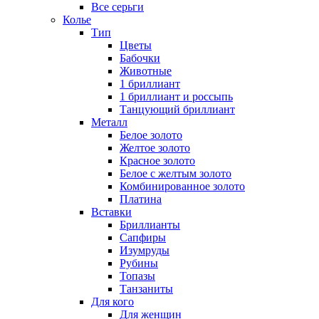
Все серьги
Колье
Тип
Цветы
Бабочки
Животные
1 бриллиант
1 бриллиант и россыпь
Танцующий бриллиант
Металл
Белое золото
Желтое золото
Красное золото
Белое с желтым золото
Комбинированное золото
Платина
Вставки
Бриллианты
Сапфиры
Изумруды
Рубины
Топазы
Танзаниты
Для кого
Для женщин