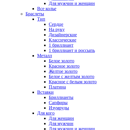
Для мужчин и женщин
Все колье
Браслеты
Тип
Сердце
На руку
Дизайнерские
Классические
1 бриллиант
1 бриллиант и россыпь
Металл
Белое золото
Красное золото
Желтое золото
Белое с желтым золото
Красное с белым золото
Платина
Вставки
Бриллианты
Сапфиры
Изумруды
Для кого
Для женщин
Для мужчин
Для мужчин и женщин