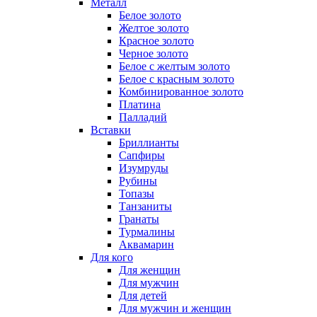
Металл
Белое золото
Желтое золото
Красное золото
Черное золото
Белое с желтым золото
Белое с красным золото
Комбинированное золото
Платина
Палладий
Вставки
Бриллианты
Сапфиры
Изумруды
Рубины
Топазы
Танзаниты
Гранаты
Турмалины
Аквамарин
Для кого
Для женщин
Для мужчин
Для детей
Для мужчин и женщин