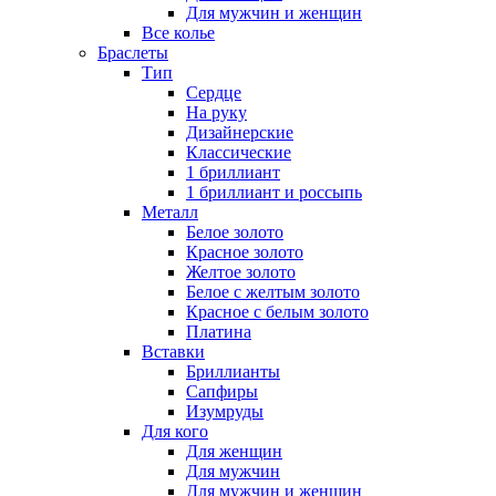
Для мужчин и женщин
Все колье
Браслеты
Тип
Сердце
На руку
Дизайнерские
Классические
1 бриллиант
1 бриллиант и россыпь
Металл
Белое золото
Красное золото
Желтое золото
Белое с желтым золото
Красное с белым золото
Платина
Вставки
Бриллианты
Сапфиры
Изумруды
Для кого
Для женщин
Для мужчин
Для мужчин и женщин