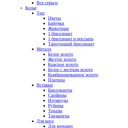
Все серьги
Колье
Тип
Цветы
Бабочки
Животные
1 бриллиант
1 бриллиант и россыпь
Танцующий бриллиант
Металл
Белое золото
Желтое золото
Красное золото
Белое с желтым золото
Комбинированное золото
Платина
Вставки
Бриллианты
Сапфиры
Изумруды
Рубины
Топазы
Танзаниты
Для кого
Для женщин