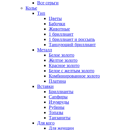
Все серьги
Колье
Тип
Цветы
Бабочки
Животные
1 бриллиант
1 бриллиант и россыпь
Танцующий бриллиант
Металл
Белое золото
Желтое золото
Красное золото
Белое с желтым золото
Комбинированное золото
Платина
Вставки
Бриллианты
Сапфиры
Изумруды
Рубины
Топазы
Танзаниты
Для кого
Для женщин