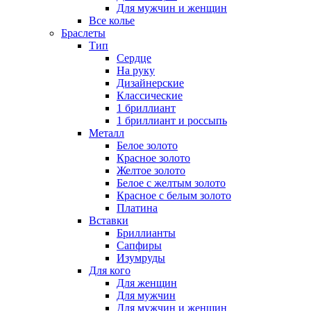
Для мужчин и женщин
Все колье
Браслеты
Тип
Сердце
На руку
Дизайнерские
Классические
1 бриллиант
1 бриллиант и россыпь
Металл
Белое золото
Красное золото
Желтое золото
Белое с желтым золото
Красное с белым золото
Платина
Вставки
Бриллианты
Сапфиры
Изумруды
Для кого
Для женщин
Для мужчин
Для мужчин и женщин