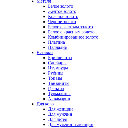
Металл
Белое золото
Желтое золото
Красное золото
Черное золото
Белое с желтым золото
Белое с красным золото
Комбинированное золото
Платина
Палладий
Вставки
Бриллианты
Сапфиры
Изумруды
Рубины
Топазы
Танзаниты
Гранаты
Турмалины
Аквамарин
Для кого
Для женщин
Для мужчин
Для детей
Для мужчин и женщин