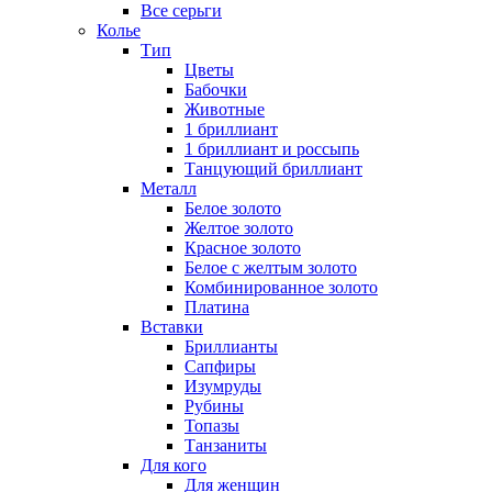
Все серьги
Колье
Тип
Цветы
Бабочки
Животные
1 бриллиант
1 бриллиант и россыпь
Танцующий бриллиант
Металл
Белое золото
Желтое золото
Красное золото
Белое с желтым золото
Комбинированное золото
Платина
Вставки
Бриллианты
Сапфиры
Изумруды
Рубины
Топазы
Танзаниты
Для кого
Для женщин