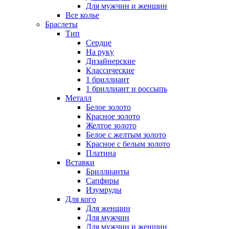
Для мужчин и женщин
Все колье
Браслеты
Тип
Сердце
На руку
Дизайнерские
Классические
1 бриллиант
1 бриллиант и россыпь
Металл
Белое золото
Красное золото
Желтое золото
Белое с желтым золото
Красное с белым золото
Платина
Вставки
Бриллианты
Сапфиры
Изумруды
Для кого
Для женщин
Для мужчин
Для мужчин и женщин