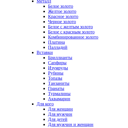
Металл
Белое золото
Желтое золото
Красное золото
Черное золото
Белое с желтым золото
Белое с красным золото
Комбинированное золото
Платина
Палладий
Вставки
Бриллианты
Сапфиры
Изумруды
Рубины
Топазы
Танзаниты
Гранаты
Турмалины
Аквамарин
Для кого
Для женщин
Для мужчин
Для детей
Для мужчин и женщин